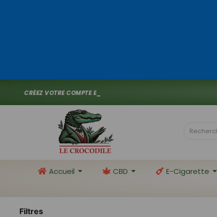
C
R
É
E
Z
V
O
T
R
E
C
O
M
P
T
E
E
T
P
R
O
F
I
T
E
Z
D
E
_
Accueil
CBD
E-Cigarette
Filtres