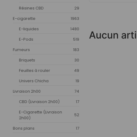
Résines CBD
29
E-cigarette
1963
E-liquides
1480
Aucun arti
E-Pods
519
Fumeurs
183
Briquets
30
Feuilles à rouler
49
Univers Chicha
19
Livraison 2h00
74
CBD (Livraison 2h00)
17
E-Cigarette (Livraison
52
2h00)
Bons plans
17