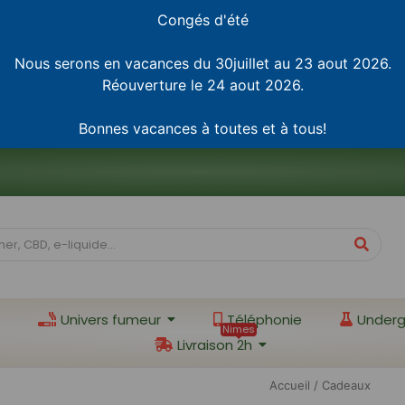
Congés d'été
Nous serons en vacances du 30juillet au 23 aout 2026.
Réouverture le 24 aout 2026.
Bonnes vacances à toutes et à tous!
Univers fumeur
Téléphonie
Underg
Nimes
Livraison 2h
Accueil
/ Cadeaux