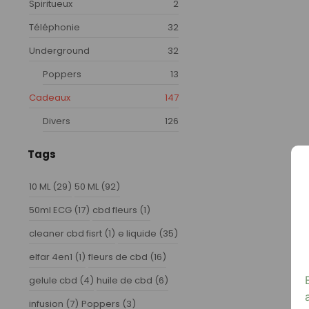
Spiritueux
2
Téléphonie
32
Underground
32
Poppers
13
Cadeaux
147
Divers
126
Tags
10 ML
(29)
50 ML
(92)
50ml ECG
(17)
cbd fleurs
(1)
cleaner cbd fisrt
(1)
e liquide
(35)
elfar 4en1
(1)
fleurs de cbd
(16)
gelule cbd
(4)
huile de cbd
(6)
infusion
(7)
Poppers
(3)