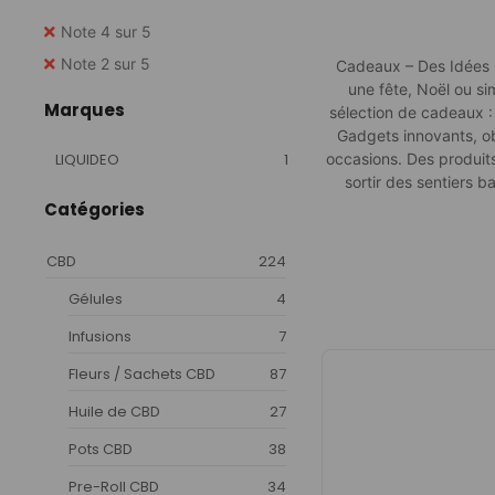
Note 4 sur 5
Note 2 sur 5
Cadeaux – Des Idées O
une fête, Noël ou si
Marques
sélection de cadeaux :
Gadgets innovants, ob
LIQUIDEO
1
occasions. Des produits
sortir des sentiers 
Catégories
CBD
224
Gélules
4
Infusions
7
Fleurs / Sachets CBD
87
Huile de CBD
27
Pots CBD
38
Pre-Roll CBD
34