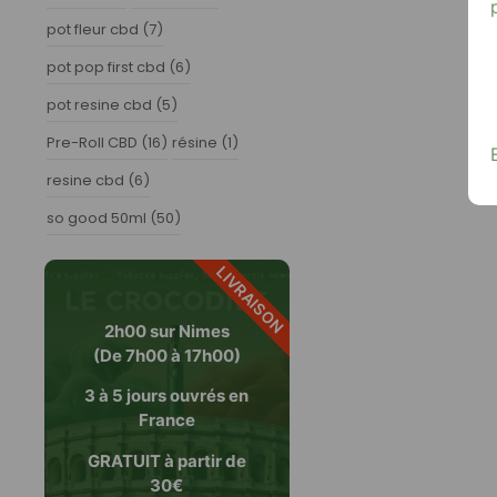
pot fleur cbd
(7)
pot pop first cbd
(6)
pot resine cbd
(5)
Pre-Roll CBD
(16)
résine
(1)
resine cbd
(6)
so good 50ml
(50)
LIVRAISON
2h00 sur Nimes
(De 7h00 à 17h00)
3 à 5 jours ouvrés en
France
GRATUIT à partir de
30€