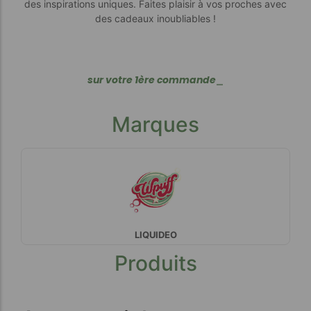
des inspirations uniques. Faites plaisir à vos proches avec
des cadeaux inoubliables !
s
u
r
v
o
t
r
e
1
è
r
e
c
o
m
m
a
n
d
e
_
Marques
LIQUIDEO
Produits