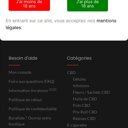
J'ai moins de
J'ai plus de
Lundi - Samedi : 9h00 - 21h00
18 ans
18 ans
+33 (0) 6 75 99 30 78
SIRET 524 022 563 R.C.S. Nimes
En entrant sur ce site, vous acceptez nos
mentions
légales
.
Besoin d'aide
Catégories
Mon compte
CBD
Gélules
Foire aux questions (FAQ)
Infusions
(1) (2)
Information livraisons
Fleurs / Sachets CBD
Huile de CBD
Politique de retour
Pots CBD
Politique de confidentialité
Pre-Roll CBD
Buraliste ? Ouvrez votre
Résines CBD
boutique
E-cigarette