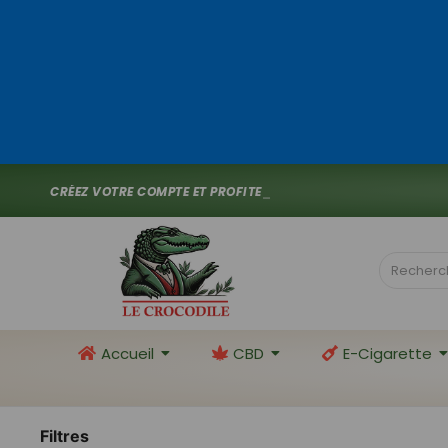
C
R
É
E
Z
V
O
T
R
E
C
O
M
P
T
E
E
T
P
R
O
F
I
T
E
Z
D
E
1
0
%
D
E
R
_
Accueil
CBD
E-Cigarette
Filtres