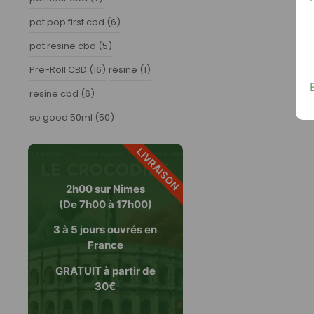
pot pop first cbd
(6)
pot resine cbd
(5)
Pre-Roll CBD
(16)
résine
(1)
resine cbd
(6)
so good 50ml
(50)
LIVRAISON
2h00 sur Nimes
(De 7h00 à 17h00)
3 à 5 jours ouvrés en
France
GRATUIT à partir de
30€