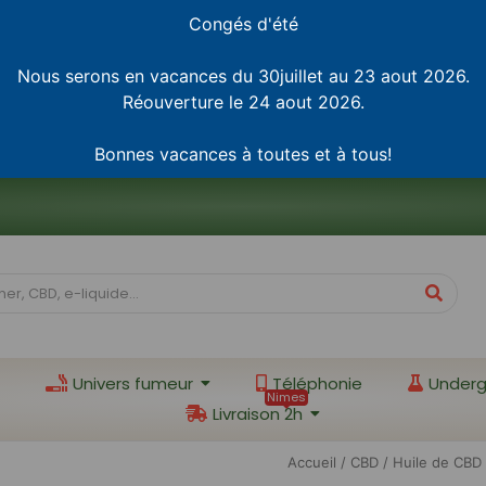
Congés d'été
Nous serons en vacances du 30juillet au 23 aout 2026.
Réouverture le 24 aout 2026.
Bonnes vacances à toutes et à tous!
Univers fumeur
Téléphonie
Underg
Nimes
Livraison 2h
Accueil
/
CBD
/ Huile de CBD