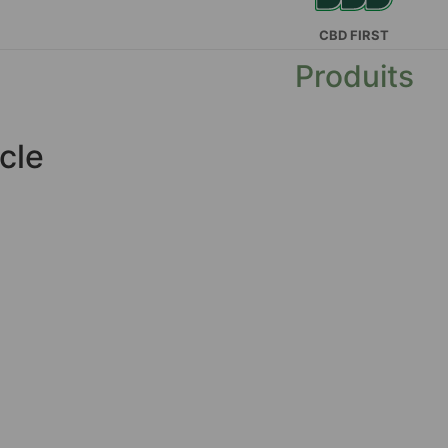
CBD FIRST
Produits
cle