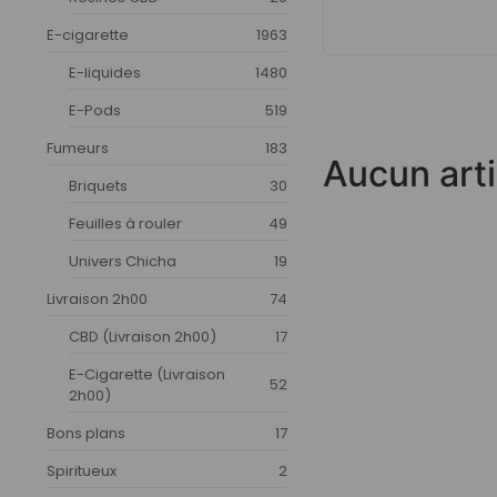
E-cigarette
1963
E-liquides
1480
E-Pods
519
Fumeurs
183
Aucun arti
Briquets
30
Feuilles à rouler
49
Univers Chicha
19
Livraison 2h00
74
CBD (Livraison 2h00)
17
E-Cigarette (Livraison
52
2h00)
Bons plans
17
Spiritueux
2