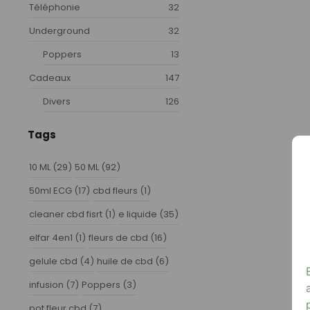
Téléphonie
32
Underground
32
Poppers
13
Cadeaux
147
Divers
126
Tags
10 ML
(29)
50 ML
(92)
50ml ECG
(17)
cbd fleurs
(1)
cleaner cbd fisrt
(1)
e liquide
(35)
elfar 4en1
(1)
fleurs de cbd
(16)
gelule cbd
(4)
huile de cbd
(6)
infusion
(7)
Poppers
(3)
pot fleur cbd
(7)