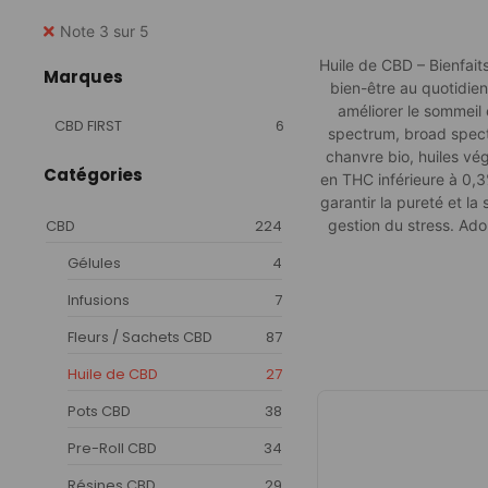
Note 3 sur 5
Huile de CBD – Bienfait
Marques
bien-être au quotidien
améliorer le sommeil 
CBD FIRST
6
spectrum, broad spectr
chanvre bio, huiles vé
Catégories
en THC inférieure à 0,3
garantir la pureté et la
CBD
224
gestion du stress. Ad
Gélules
4
Infusions
7
Fleurs / Sachets CBD
87
Huile de CBD
27
Pots CBD
38
Pre-Roll CBD
34
Résines CBD
29