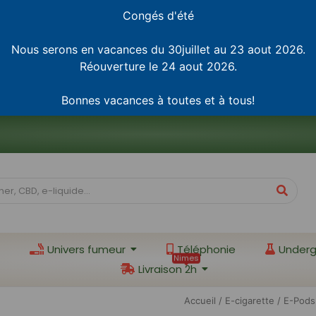
Congés d'été
Nous serons en vacances du 30juillet au 23 aout 2026.
Réouverture le 24 aout 2026.
Bonnes vacances à toutes et à tous!
Univers fumeur
Téléphonie
Underg
Nimes
Livraison 2h
Accueil
/
E-cigarette
/ E-Pods