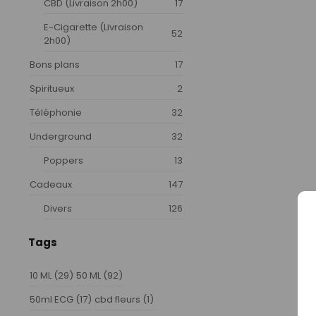
CBD (Livraison 2h00)
17
E-Cigarette (Livraison
52
2h00)
Bons plans
17
Spiritueux
2
Téléphonie
32
Underground
32
Poppers
13
Cadeaux
147
Divers
126
Tags
10 ML
(29)
50 ML
(92)
50ml ECG
(17)
cbd fleurs
(1)