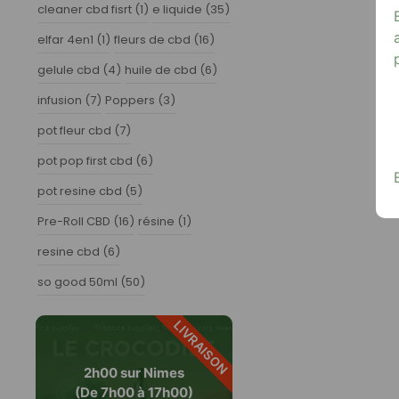
cleaner cbd fisrt
(1)
e liquide
(35)
elfar 4en1
(1)
fleurs de cbd
(16)
gelule cbd
(4)
huile de cbd
(6)
infusion
(7)
Poppers
(3)
pot fleur cbd
(7)
pot pop first cbd
(6)
pot resine cbd
(5)
Pre-Roll CBD
(16)
résine
(1)
resine cbd
(6)
so good 50ml
(50)
LIVRAISON
2h00 sur Nimes
(De 7h00 à 17h00)