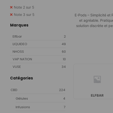
Note 2 sur 5
Note 3 sur 5
E-Pods – Simplicité et
et agréable. Pratiqu
Marques
solution discrète et p
Elfbar
2
LIQUIDEO
49
NHOSS
60
VAP NATION
10
VUSE
34
Catégories
CBD
224
ELFBAR
Gélules
4
Infusions
7