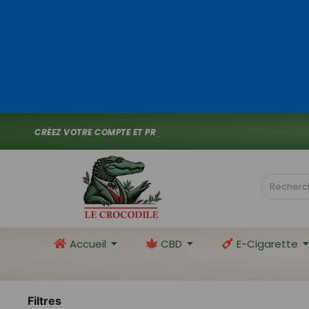
C
R
É
E
Z
V
O
T
R
E
C
O
M
P
T
E
E
T
P
R
O
F
I
T
E
Z
D
E
1
0
%
_
Accueil
CBD
E-Cigarette
Filtres