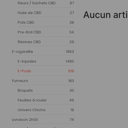
Fleurs / Sachets CBD
87
Aucun arti
Huile de CBD
27
Pots CBD
38
Pre-Roll CBD
34
Résines CBD
29
E-cigarette
1963
E-liquides
1480
E-Pods
519
Fumeurs
183
Briquets
30
Feuilles à rouler
49
Univers Chicha
19
Livraison 2h00
74