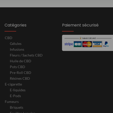
Catégories
Paiement sécurisé
CBD
Gélules
Infusions
Fleurs / Sachets CBD
Huile de CBD
Pots CBD
Pre-Roll CBD
Résines CBD
E-cigarette
E-liquides
E-Pods
Fumeurs
Briquets