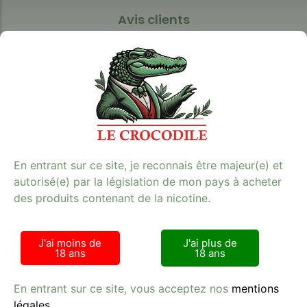
Avis clients
Tabac Presse - Le crocodile
42 RUE DE LA RANQUETTE 30900 NIMES
En entrant sur ce site, je reconnais être majeur(e) et
Lundi - Samedi : 9h00 - 21h00
autorisé(e) par la législation de mon pays à acheter
+33 (0) 6 75 99 30 78
des produits contenant de la nicotine.
SIRET 524 022 563 R.C.S. Nimes
J'ai moins de
J'ai plus de
18 ans
18 ans
En entrant sur ce site, vous acceptez nos
mentions
légales
.