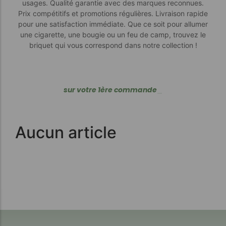
usages. Qualité garantie avec des marques reconnues.
Prix compétitifs et promotions régulières. Livraison rapide
pour une satisfaction immédiate. Que ce soit pour allumer
une cigarette, une bougie ou un feu de camp, trouvez le
briquet qui vous correspond dans notre collection !
s
u
r
v
o
t
r
e
1
è
r
e
c
o
m
m
a
n
d
e
_
Aucun article