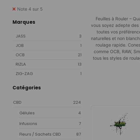
Note 4 sur 5
Feuilles à Rouler – Qu
Marques
vous soyez adepte des f
toutes vos préférence
JASS
3
naturelles et non blanchi
roulage rapide. Cones
JOB
1
comme OCB, RAW, Smokin
OCB
21
tous les styles de roul
RIZLA
13
ZIG-ZAG
1
Catégories
CBD
224
Gélules
4
Infusions
7
Fleurs / Sachets CBD
87