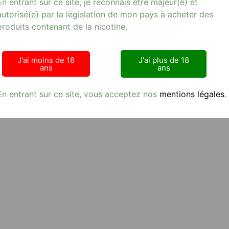
En entrant sur ce site, je reconnais être majeur(e) et
autorisé(e) par la législation de mon pays à acheter des
produits contenant de la nicotine.
J'ai moins de 18
J'ai plus de 18
ans
ans
En entrant sur ce site, vous acceptez nos
mentions légales
.