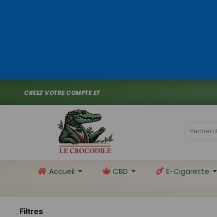
C
R
É
E
Z
V
O
T
R
E
C
O
M
P
T
E
E
T
P
R
O
F
I
T
E
Z
D
E
1
0
_
Accueil
CBD
E-Cigarette
Filtres