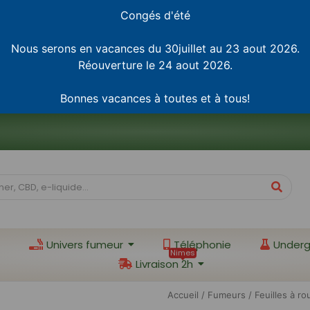
Congés d'été
Nous serons en vacances du 30juillet au 23 aout 2026.
Réouverture le 24 aout 2026.
Bonnes vacances à toutes et à tous!
Univers fumeur
Téléphonie
Underg
Nimes
Livraison 2h
Accueil
/
Fumeurs
/ Feuilles à ro