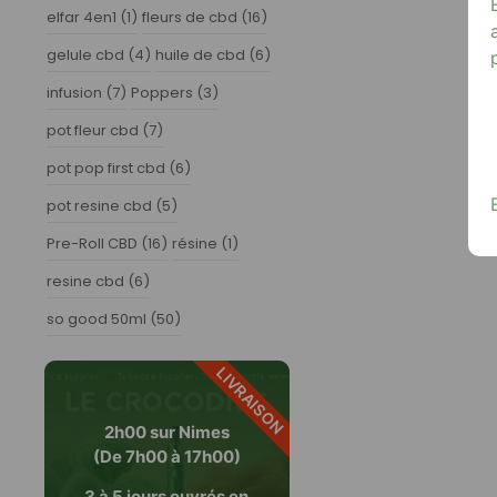
elfar 4en1
(1)
fleurs de cbd
(16)
gelule cbd
(4)
huile de cbd
(6)
infusion
(7)
Poppers
(3)
pot fleur cbd
(7)
pot pop first cbd
(6)
pot resine cbd
(5)
Pre-Roll CBD
(16)
résine
(1)
resine cbd
(6)
so good 50ml
(50)
LIVRAISON
2h00 sur Nimes
(De 7h00 à 17h00)
3 à 5 jours ouvrés en