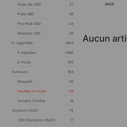
Huile de CBD
27
JASS
Pots CBD
38
Pre-Roll CBD
34
Résines CBD
29
Aucun arti
E-cigarette
1963
E-liquides
1480
E-Pods
519
Fumeurs
183
Briquets
30
Feuilles à rouler
49
Univers Chicha
19
Livraison 2h00
74
CBD (Livraison 2h00)
17