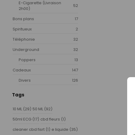
E-Cigarette (Livraison
52
2h00)
Bons plans
17
Spiritueux
2
Téléphonie
32
Underground
32
Poppers
13
Cadeaux
147
Divers
126
Tags
10 ML
(29)
50 ML
(92)
50ml ECG
(17)
cbd fleurs
(1)
cleaner cbd fisrt
(1)
e liquide
(35)