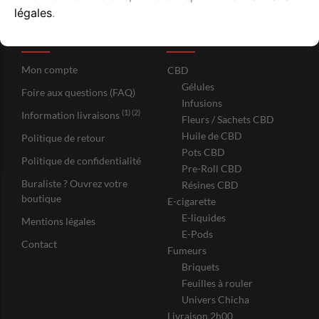
légales
.
Besoin d'aide
Catégories
Mon compte
CBD
Gélules
Foire aux questions (FAQ)
Infusions
(1) (2)
Information livraisons
Fleurs / Sachets CBD
Huile de CBD
Politique de retour
Pots CBD
Politique de confidentialité
Pre-Roll CBD
Buraliste ? Ouvrez votre
Résines CBD
boutique
E-cigarette
E-liquides
Mentions légales
E-Pods
Contact
Fumeurs
Briquets
Feuilles à rouler
Univers Chicha
Livraison 2h00