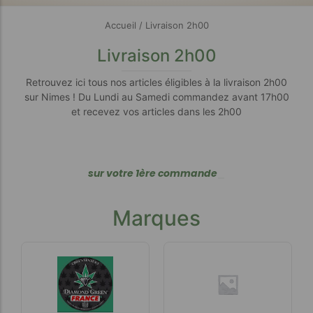
Accueil
/ Livraison 2h00
Livraison 2h00
Retrouvez ici tous nos articles éligibles à la livraison 2h00
sur Nimes ! Du Lundi au Samedi commandez avant 17h00
et recevez vos articles dans les 2h00
s
u
r
v
o
t
r
e
1
è
r
e
c
o
m
m
a
n
d
e
_
Marques