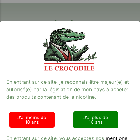
Avis clients
Tabac Presse - Le crocodile
En entrant sur ce site, je reconnais être majeur(e) et
42 RUE DE LA RANQUETTE 30900 NIMES
autorisé(e) par la législation de mon pays à acheter
Lundi - Samedi : 9h00 - 21h00
des produits contenant de la nicotine.
+33 (0) 6 75 99 30 78
SIRET 524 022 563 R.C.S. Nimes
J'ai moins de
J'ai plus de
18 ans
18 ans
En entrant sur ce site, vous acceptez nos
mentions