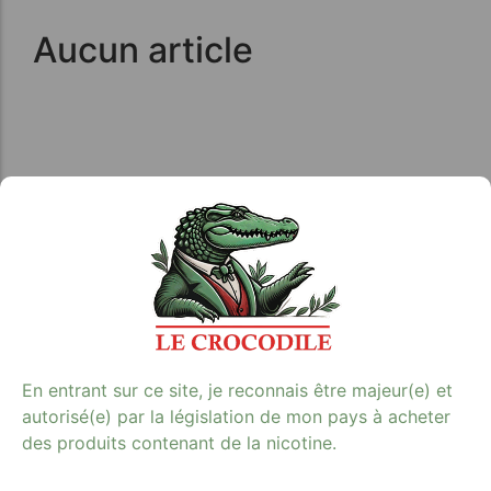
Aucun article
Avis clients
En entrant sur ce site, je reconnais être majeur(e) et
autorisé(e) par la législation de mon pays à acheter
des produits contenant de la nicotine.
Tabac Presse - Le crocodile