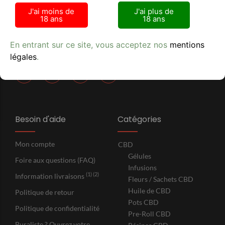
42 RUE DE LA RANQUETTE 30900 NIMES
J'ai moins de
J'ai plus de
18 ans
18 ans
Lundi - Samedi : 9h00 - 21h00
+33 (0) 6 75 99 30 78
En entrant sur ce site, vous acceptez nos
mentions
SIRET 524 022 563 R.C.S. Nimes
légales
.
Besoin d'aide
Catégories
Mon compte
CBD
Gélules
Foire aux questions (FAQ)
Infusions
(1) (2)
Information livraisons
Fleurs / Sachets CBD
Huile de CBD
Politique de retour
Pots CBD
Politique de confidentialité
Pre-Roll CBD
Buraliste ? Ouvrez votre