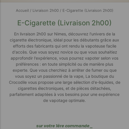
Accueil
/
Livraison 2h00
/ E-Cigarette (Livraison 2h00)
E-Cigarette (Livraison 2h00)
En livraison 2h00 sur Nimes, découvrez l'univers de la
cigarette électronique, idéal pour les débutants grâce aux
efforts des fabricants qui ont rendu la vapoteuse facile
d'accès. Que vous soyez novice ou que vous souhaitiez
approfondir l'expérience, vous pourrez vapoter selon vos
préférences : en toute simplicité ou de manière plus
experte. Que vous cherchiez à arrêter de fumer ou que
vous soyez un passionné de la vape, La boutique du
Crocodile vous propose une large sélection d'e-liquides, de
cigarettes électroniques, et de pièces détachées,
parfaitement adaptées à vos besoins pour une expérience
de vapotage optimale.
s
u
r
v
o
t
r
e
1
è
r
e
c
o
m
m
a
n
d
e
_