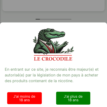
Tabac Presse - Le crocodile
En entrant sur ce site, je reconnais être majeur(e) et
autorisé(e) par la législation de mon pays à acheter
42 RUE DE LA RANQUETTE 30900 NIMES
des produits contenant de la nicotine.
Lundi - Samedi : 9h00 - 21h00
+33 (0) 6 75 99 30 78
J'ai moins de
J'ai plus de
SIRET 524 022 563 R.C.S. Nimes
18 ans
18 ans