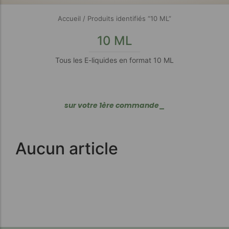
Accueil
/ Produits identifiés “10 ML”
10 ML
Tous les E-liquides en format 10 ML
s
u
r
v
o
t
r
e
1
è
r
e
c
o
m
m
a
n
d
e
_
Aucun article