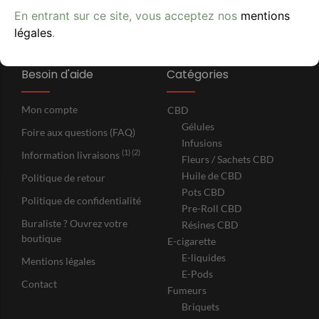
En entrant sur ce site, vous acceptez nos
mentions
légales
.
Besoin d'aide
Catégories
Mon compte
CBD
Gélules
Foire aux questions (FAQ)
Infusions
(1) (2)
Information livraisons
Fleurs / Sachets CBD
Huile de CBD
Politique de retour
Pots CBD
Politique de confidentialité
Pre-Roll CBD
Buraliste ? Ouvrez votre
Résines CBD
boutique
E-cigarette
E-liquides
Mentions légales
E-Pods
Contact
Fumeurs
Briquets