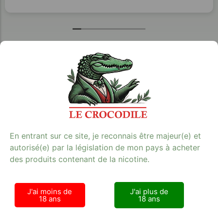
Tabac Presse - Le crocodile
En entrant sur ce site, je reconnais être majeur(e) et
autorisé(e) par la législation de mon pays à acheter
42 RUE DE LA RANQUETTE 30900 NIMES
des produits contenant de la nicotine.
Lundi - Samedi : 9h00 - 21h00
+33 (0) 6 75 99 30 78
J'ai moins de
J'ai plus de
SIRET 524 022 563 R.C.S. Nimes
18 ans
18 ans