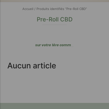
Accueil
/ Produits identifiés “Pre-Roll CBD”
Pre-Roll CBD
s
u
r
v
o
t
r
e
1
è
r
e
c
o
m
m
a
n
d
e
_
Aucun article