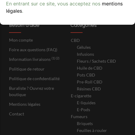
En entrant sur ce site, vous acceptez nos
mentions
légales
.
Besoin d'aide
Catégories
Mon compte
CBD
Gélules
Foire aux questions (FAQ)
Infusions
(1) (2)
Information livraisons
Fleurs / Sachets CBD
Huile de CBD
Politique de retour
Pots CBD
Politique de confidentialité
Pre-Roll CBD
Buraliste ? Ouvrez votre
Résines CBD
boutique
E-cigarette
E-liquides
Mentions légales
E-Pods
Contact
Fumeurs
Briquets
Feuilles à rouler