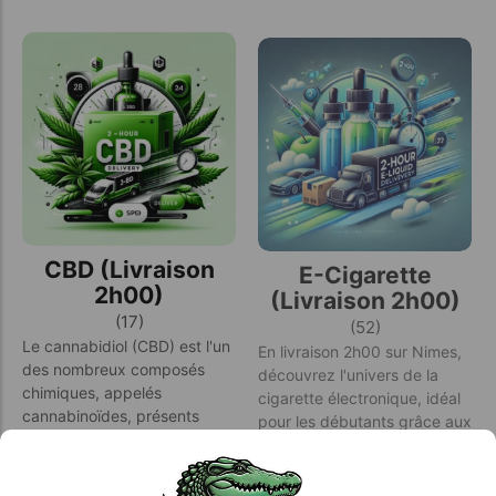
CBD (Livraison
E-Cigarette
2h00)
(Livraison 2h00)
(17)
(52)
Le cannabidiol (CBD) est l'un
En livraison 2h00 sur Nimes,
des nombreux composés
découvrez l'univers de la
chimiques, appelés
cigarette électronique, idéal
cannabinoïdes, présents
pour les débutants grâce aux
dans la plante de cannabis.
efforts des fabricants…
Contrairement au
tétrahydrocannabinol…