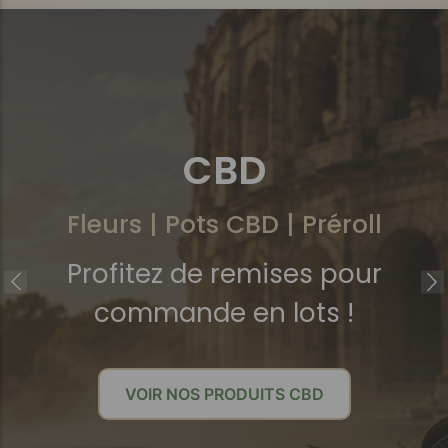
CBD
E-liquides
Fleurs | Pots CBD | Préroll
Nouveautés 2025
Profitez de remises pour
profitez de nos promotions !
commande en lots !
VOIR NOS E-LIQUIDES
VOIR NOS PRODUITS CBD