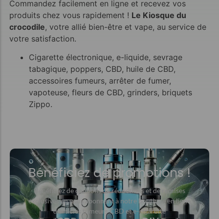
Commandez facilement en ligne et recevez vos
produits chez vous rapidement !
Le Kiosque du
crocodile
, votre allié bien-être et vape, au service de
votre satisfaction.
Cigarette électronique, e-liquide, sevrage
tabagique, poppers, CBD, huile de CBD,
accessoires fumeurs, arrêter de fumer,
vapoteuse, fleurs de CBD, grinders, briquets
Zippo.
Bénéficiez de promotions !
Bénéficiez de coupons de réductions et de remises
exclusives en vous abonnant à notre boutique en ligne
d'articles fumeurs CBD et e-cigarette