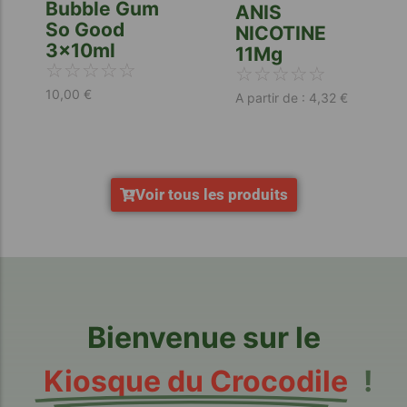
Bubble Gum
ANIS
So Good
NICOTINE
3x10ml
11Mg
☆
☆
☆
☆
☆
☆
☆
☆
☆
☆
10,00
€
A partir de :
4,32
€
Voir tous les produits
Bienvenue sur le
Kiosque du Crocodile
!