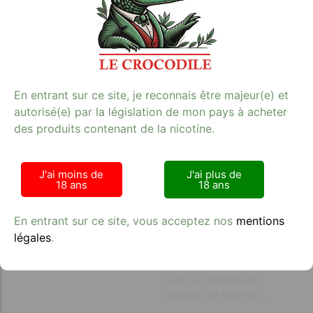
En entrant sur ce site, je reconnais être majeur(e) et
autorisé(e) par la législation de mon pays à acheter
des produits contenant de la nicotine.
Bons plans
Spiritueux
J'ai moins de
J'ai plus de
18 ans
18 ans
(17)
(2)
Retrouvez ici tous nos
Retrouvez ici divers produits
En entrant sur ce site, vous acceptez nos
mentions
produit bons plans, en
(champagne, prosecco, ..)
légales
.
déstockage, en lot ou aves
que nous proposons en
des remises incroyables !
livraison rapide sur Nimes,
jusqu'aux fabuleuses
créations de Geoffrey…