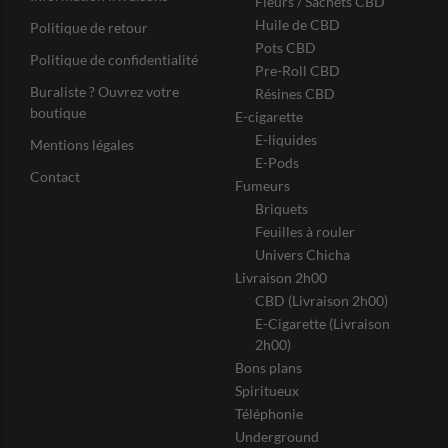
Fleurs / Sachets CBD
Huile de CBD
Politique de retour
Pots CBD
Politique de confidentialité
Pre-Roll CBD
Buraliste ? Ouvrez votre
Résines CBD
boutique
E-cigarette
E-liquides
Mentions légales
E-Pods
Contact
Fumeurs
Briquets
Feuilles à rouler
Univers Chicha
Livraison 2h00
CBD (Livraison 2h00)
E-Cigarette (Livraison
2h00)
Bons plans
Spiritueux
Téléphonie
Underground