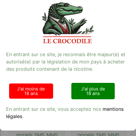
Carte SIM SFR 80 Go
Carte SIM SFR 2h 300
appels, SMS, MMS
SMS 1Go
illimités
9,90
€
En entrant sur ce site, je reconnais être majeur(e) et
19,90
€
autorisé(e) par la législation de mon pays à acheter
des produits contenant de la nicotine.
J'ai moins de
J'ai plus de
18 ans
18 ans
En entrant sur ce site, vous acceptez nos
mentions
légales
.
Carte SIM SFR 140 Go
Carte SIM SFR 10 Go
appels, SMS, MMS
appels, SMS, MMS