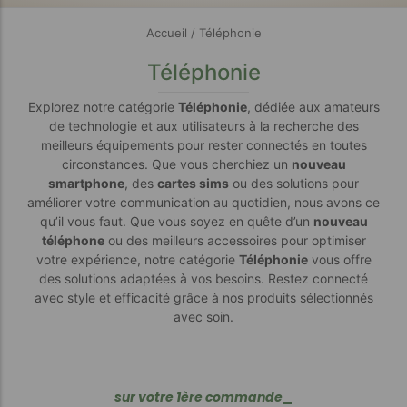
Accueil
/ Téléphonie
Téléphonie
Explorez notre catégorie
Téléphonie
, dédiée aux amateurs
de technologie et aux utilisateurs à la recherche des
meilleurs équipements pour rester connectés en toutes
circonstances. Que vous cherchiez un
nouveau
smartphone
, des
cartes sims
ou des solutions pour
améliorer votre communication au quotidien, nous avons ce
qu’il vous faut. Que vous soyez en quête d’un
nouveau
téléphone
ou des meilleurs accessoires pour optimiser
votre expérience, notre catégorie
Téléphonie
vous offre
des solutions adaptées à vos besoins. Restez connecté
avec style et efficacité grâce à nos produits sélectionnés
avec soin.
s
u
r
v
o
t
r
e
1
è
r
e
c
o
m
m
a
n
d
e
_