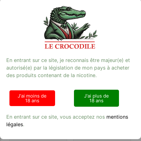
JNR JOKER 24 K FIZZY
JNR JOKER 24 K
CHERRY COLA 20 MG
BLUEBERRY RED
RASPBERRY 20 MG
A partir de :
16,11
€
A partir de :
16,11
€
En entrant sur ce site, je reconnais être majeur(e) et
autorisé(e) par la législation de mon pays à acheter
des produits contenant de la nicotine.
J'ai moins de
J'ai plus de
18 ans
18 ans
JNR JOKER 24 K BLUE
JNR JOKER 24 K BLACK
En entrant sur ce site, vous acceptez nos
mentions
RAZZ CHERRY 20 MG
DRAGON ICE 20 MG
légales
.
A partir de :
16,11
€
A partir de :
16,11
€