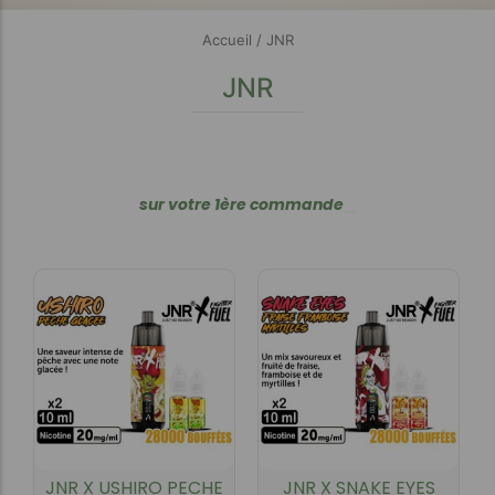
Accueil
/ JNR
JNR
s
u
r
v
o
t
r
e
1
è
r
e
c
o
m
m
a
n
d
e
_
JNR X USHIRO PECHE
JNR X SNAKE EYES