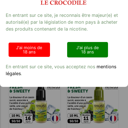
En entrant sur ce site, je reconnais être majeur(e) et
autorisé(e) par la législation de mon pays à acheter
des produits contenant de la nicotine.
J'ai moins de
J'ai plus de
NHOSS 10 ml MOJITO
NHOSS 10 ml MOJITO
18 ans
18 ans
06Mg
03Mg
A partir de :
4,32
€
A partir de :
4,32
€
En entrant sur ce site, vous acceptez nos
mentions
légales
.