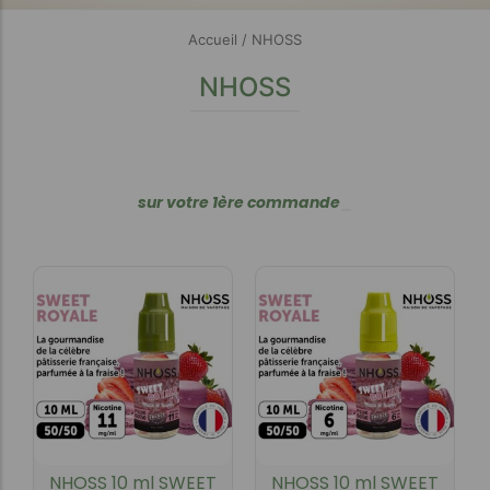
Accueil
/ NHOSS
NHOSS
s
u
r
v
o
t
r
e
1
è
r
e
c
o
m
m
a
n
d
e
_
NHOSS 10 ml SWEET
NHOSS 10 ml SWEET