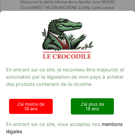
Découvrez le plaisir intense des e-liquides avec NHOSS
10 ml SWEET HELEN NICOTINE 11 Mg. Cette saveur
unique allie des poires juteuses enrobées de chocolat
fondant, le tout reposant sur une pâte croquante pour
une expérience de vape inoubliable. Parfait pour les
amateurs de vapotage à la recherche de sensations
gustatives exceptionnelles, ce e-liquide au ratio 50/50
PG/VG offre un équilibre idéal entre saveur et vapeur.
Que vous soyez un vapoteur débutant ou confirmé,
NHOSS SWEET HELEN vous séduira par sa richesse et
sa douceur. Explorez notre gamme complète d’e-
liquides sur notre site et trouvez votre prochaine
En entrant sur ce site, je reconnais être majeur(e) et
saveur favorite.
E-liquides
autorisé(e) par la législation de mon pays à acheter
**Mots-clés :** e-liquides, vape, e-liquide, vapotage,
des produits contenant de la nicotine.
saveur
J'ai moins de
J'ai plus de
18 ans
18 ans
En entrant sur ce site, vous acceptez nos
mentions
légales
.