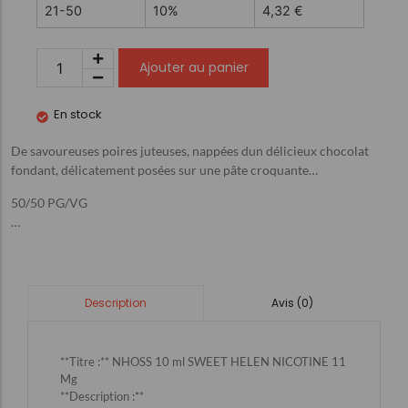
21-50
10%
4,32
€
Ajouter au panier
En stock
De savoureuses poires juteuses, nappées dun délicieux chocolat
fondant, délicatement posées sur une pâte croquante…
50/50 PG/VG
…
Avis (0)
Description
**Titre :** NHOSS 10 ml SWEET HELEN NICOTINE 11
Mg
**Description :**