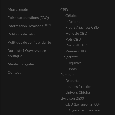
Mon compte
CBD
Gélules
Foire aux questions (FAQ)
Infusions
(1) (2)
Information livraisons
Fleurs / Sachets CBD
Huile de CBD
Politique de retour
Pots CBD
Politique de confidentialité
Pre-Roll CBD
Buraliste ? Ouvrez votre
Résines CBD
boutique
E-cigarette
E-liquides
Mentions légales
E-Pods
Contact
Fumeurs
Briquets
Feuilles à rouler
Univers Chicha
Livraison 2h00
CBD (Livraison 2h00)
E-Cigarette (Livraison