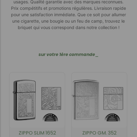
usages. Qualité garantie avec des marques reconnues.
Prix compétitifs et promotions régulières. Livraison rapide
pour une satisfaction immédiate. Que ce soit pour allumer
une cigarette, une bougie ou un feu de camp, trouvez le
briquet qui vous correspond dans notre collection !
s
u
r
v
o
t
r
e
1
è
r
e
c
o
m
m
a
n
d
e
_
ZIPPO SLIM 1652
ZIPPO GM. 352