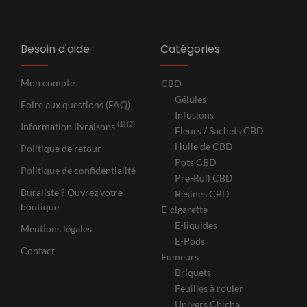
Besoin d'aide
Catégories
Mon compte
CBD
Gélules
Foire aux questions (FAQ)
Infusions
(1) (2)
Information livraisons
Fleurs / Sachets CBD
Huile de CBD
Politique de retour
Pots CBD
Politique de confidentialité
Pre-Roll CBD
Buraliste ? Ouvrez votre
Résines CBD
boutique
E-cigarette
E-liquides
Mentions légales
E-Pods
Contact
Fumeurs
Briquets
Feuilles à rouler
Univers Chicha