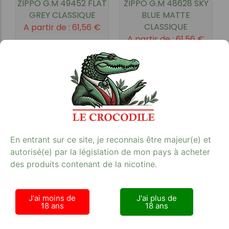
ZIPPO G.M 49452 FLAT
ZIPPO G.M 48628 SKY
GREY CLASSIQUE
BLUE MATTE
CLASSIQUE
A partir de :
61,56
€
A partir de :
61,56
€
En entrant sur ce site, je reconnais être majeur(e) et
autorisé(e) par la législation de mon pays à acheter
ZIPPO FLACON
ZIPPO 200 STOCKING
des produits contenant de la nicotine.
ESSENCE 3141
GIRL
A partir de :
4,32
€
A partir de :
69,12
€
J'ai moins de
J'ai plus de
18 ans
18 ans