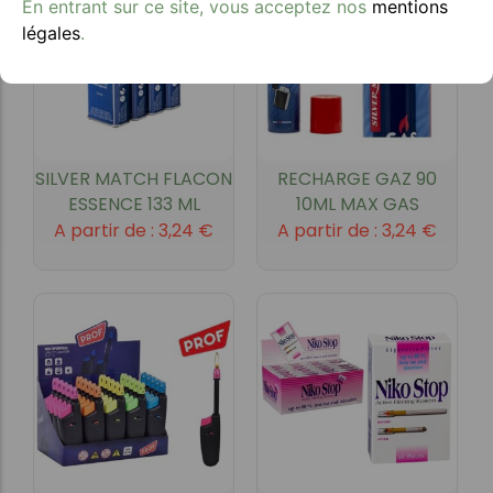
En entrant sur ce site, vous acceptez nos
mentions
légales
.
SILVER MATCH FLACON
RECHARGE GAZ 90
ESSENCE 133 ML
10ML MAX GAS
A partir de :
3,24
€
A partir de :
3,24
€