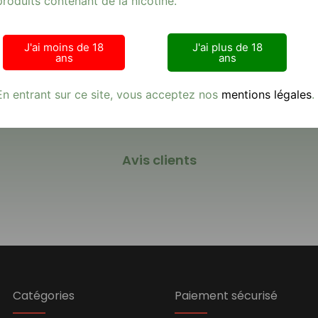
produits contenant de la nicotine.
la recherche de fiabilité et de style. Retrouvez-le dès maintenant 
quez ici pour explorer notre sélection de briquets de qualité :
Briqu
J'ai moins de 18
J'ai plus de 18
ans
ans
En entrant sur ce site, vous acceptez nos
mentions légales
.
Avis clients
Catégories
Paiement sécurisé