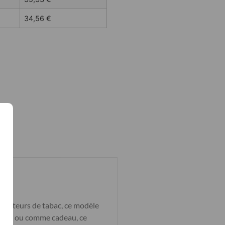
34,56
€
 amateurs de tabac, ce modèle
dienne ou comme cadeau, ce