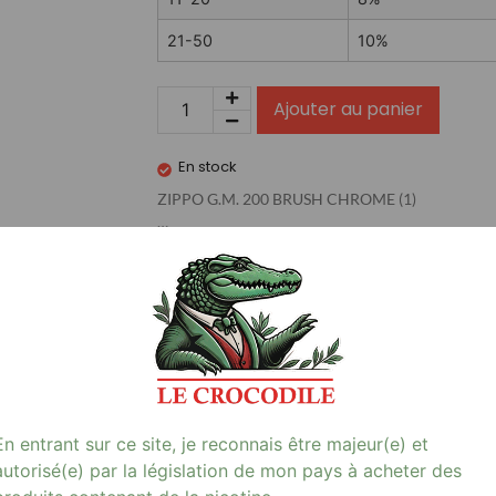
21-50
10%
Ajouter au panier
En stock
ZIPPO G.M. 200 BRUSH CHROME (1)
…
Avis (0)
En entrant sur ce site, je reconnais être majeur(e) et
aute qualité qui allie élégance et durabilité. Parfait pour les
autorisé(e) par la législation de mon pays à acheter des
e un look moderne et sophistiqué. Idéal pour une utilisation quoti