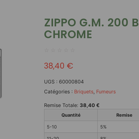
ZIPPO G.M. 200 
CHROME
☆
☆
☆
☆
☆
38,40
€
UGS :
60000804
Catégories :
Briquets
,
Fumeurs
Remise Totale:
38,40
€
Quantité
Remise
5-10
5%
11-20
8%