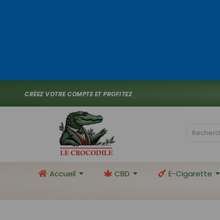
C
R
É
E
Z
V
O
T
R
E
C
O
M
P
T
E
E
T
P
R
O
F
I
T
E
Z
D
E
1
0
%
D
E
_
Accueil
CBD
E-Cigarette