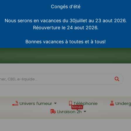
Congés d'été
Nous serons en vacances du 30juillet au 23 aout 2026.
Réouverture le 24 aout 2026.
Bonnes vacances à toutes et à tous!
Univers fumeur
Téléphonie
Underg
Nimes
Livraison 2h