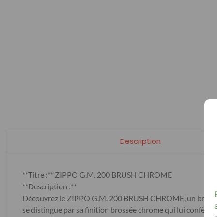
Description
**Titre :** ZIPPO G.M. 200 BRUSH CHROME
**Description :**
Découvrez le ZIPPO G.M. 200 BRUSH CHROME, un briquet de h
se distingue par sa finition brossée chrome qui lui confèr