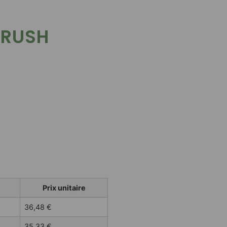
BRUSH
Prix unitaire
36,48
€
35,33
€