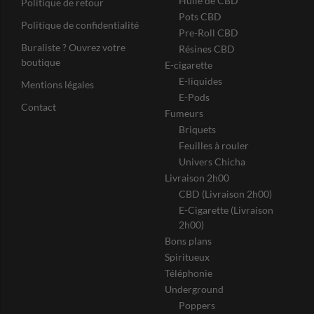
Huile de CBD
Politique de retour
Pots CBD
Politique de confidentialité
Pre-Roll CBD
Buraliste ? Ouvrez votre
Résines CBD
boutique
E-cigarette
E-liquides
Mentions légales
E-Pods
Contact
Fumeurs
Briquets
Feuilles à rouler
Univers Chicha
Livraison 2h00
CBD (Livraison 2h00)
E-Cigarette (Livraison
2h00)
Bons plans
Spiritueux
Téléphonie
Underground
Poppers