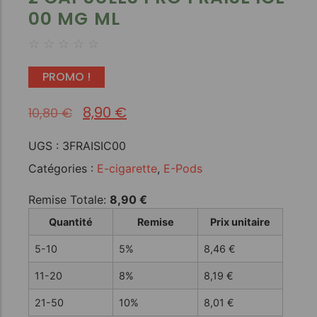
00 MG ML
☆
☆
☆
☆
☆
PROMO !
8,90
€
10,80
€
UGS :
3FRAISIC00
Catégories :
E-cigarette
,
E-Pods
Remise Totale:
8,90
€
Quantité
Remise
Prix unitaire
5-10
5%
8,46
€
11-20
8%
8,19
€
21-50
10%
8,01
€