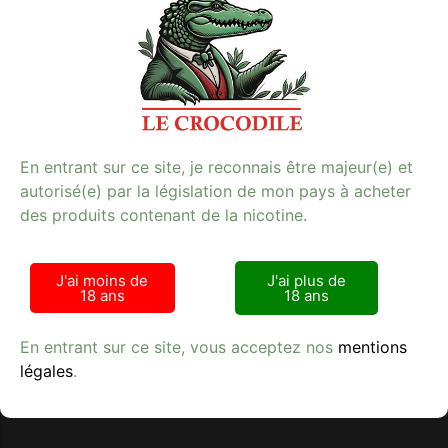
de tabac qui cherchent une alternative saine et
savoureuse, ces capsules sont conçues pour les e-
cigarettes de dernière génération. Profitez de la
sensation rafraîchissante de la fraise à chaque
inhalation. Pour plus de choix et de qualité, visitez notre
section
E-cigarette
et découvrez notre large gamme de
produits.
*Le nombre de bouffées peut varier selon l’utilisation.
**Mots-clés :** e-cigarette, tabac, qualité
En entrant sur ce site, je reconnais être majeur(e) et
autorisé(e) par la législation de mon pays à acheter
des produits contenant de la nicotine.
J'ai moins de
J'ai plus de
18 ans
18 ans
Avis clients
En entrant sur ce site, vous acceptez nos
mentions
légales
.