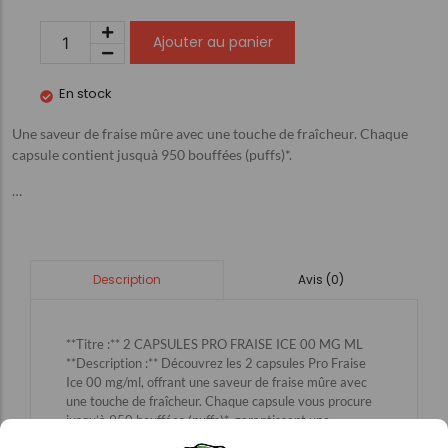
Ajouter au panier
En stock
Une saveur de fraise mûre avec une touche de fraîcheur. Chaque
capsule contient jusquà 950 bouffées (puffs)*.
…
Avis (0)
Description
**Titre :** 2 CAPSULES PRO FRAISE ICE 00 MG ML
**Description :** Découvrez les 2 capsules Pro Fraise
Ice 00 mg/ml, offrant une saveur de fraise mûre avec
une touche de fraîcheur. Chaque capsule vous procure
jusqu’à 950 bouffées (puffs)*, garantissant une
expérience vaping de qualité. Idéales pour les amateurs