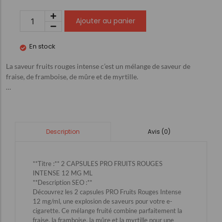
Ajouter au panier
En stock
La saveur fruits rouges intense c’est un mélange de saveur de
fraise, de framboise, de mûre et de myrtille.
…
Avis (0)
Description
**Titre :** 2 CAPSULES PRO FRUITS ROUGES
INTENSE 12 MG ML
**Description SEO :**
Découvrez les 2 capsules PRO Fruits Rouges Intense
12 mg/ml, une explosion de saveurs pour votre e-
cigarette. Ce mélange fruité combine parfaitement la
fraise, la framboise, la mûre et la myrtille pour une