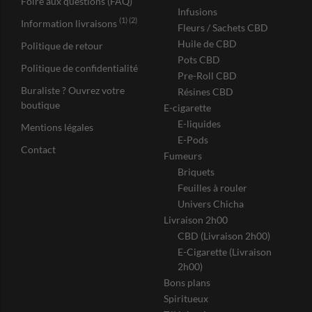
Foire aux questions (FAQ)
Infusions
(1) (2)
Information livraisons
Fleurs / Sachets CBD
Huile de CBD
Politique de retour
Pots CBD
Politique de confidentialité
Pre-Roll CBD
Buraliste ? Ouvrez votre
Résines CBD
boutique
E-cigarette
E-liquides
Mentions légales
E-Pods
Contact
Fumeurs
Briquets
Feuilles à rouler
Univers Chicha
Livraison 2h00
CBD (Livraison 2h00)
E-Cigarette (Livraison
2h00)
Bons plans
Spiritueux