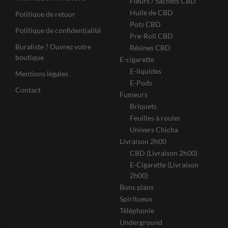
Fleurs / Sachets CBD
Huile de CBD
Politique de retour
Pots CBD
Politique de confidentialité
Pre-Roll CBD
Buraliste ? Ouvrez votre
Résines CBD
boutique
E-cigarette
E-liquides
Mentions légales
E-Pods
Contact
Fumeurs
Briquets
Feuilles à rouler
Univers Chicha
Livraison 2h00
CBD (Livraison 2h00)
E-Cigarette (Livraison
2h00)
Bons plans
Spiritueux
Téléphonie
Underground