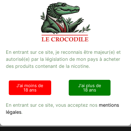
puissantes, ces capsules offrent une expérience vaping
de qualité supérieure. Idéales pour votre e-cigarette,
elles garantissent une satisfaction maximale avec
chaque bouffée. Profitez d’un tabac de qualité sans
compromis grâce à ces capsules conçues pour les
utilisateurs exigeants. Retrouvez-les dès maintenant
sur notre site et plongez dans un monde de fraîcheur
glaciale.
E-cigarette
En entrant sur ce site, je reconnais être majeur(e) et
**Mots-clés :** e-cigarette, tabac, qualité
autorisé(e) par la législation de mon pays à acheter
des produits contenant de la nicotine.
J'ai moins de
J'ai plus de
18 ans
18 ans
Avis clients
En entrant sur ce site, vous acceptez nos
mentions
légales
.