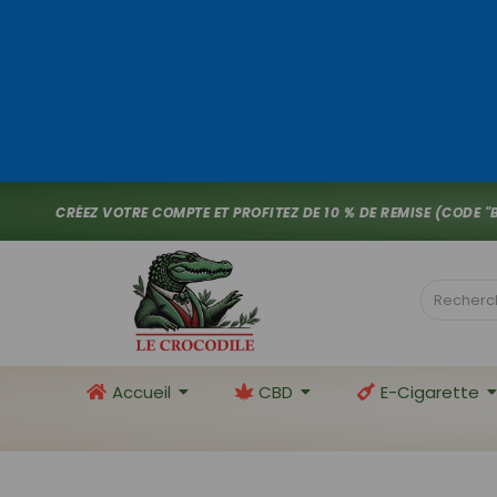
C
R
É
E
Z
V
O
T
R
E
C
O
M
P
T
E
E
T
P
R
O
F
I
T
E
Z
D
E
1
0
%
D
E
R
E
M
I
S
E
(
C
O
D
E
"
Accueil
CBD
E-Cigarette