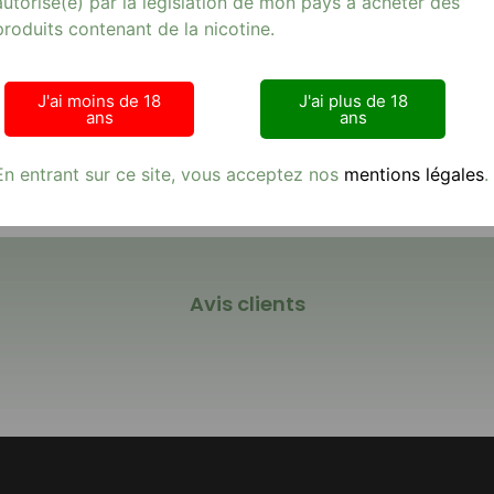
autorisé(e) par la législation de mon pays à acheter des
eurs de sensations fruitées et glacées, ces capsules offrent une q
produits contenant de la nicotine.
rs d’e-cigarettes cherchant à savourer des arômes authentiques tout
ution parfaite pour ceux qui souhaitent combiner plaisir et bien-êt
 Crocodile
et faites le choix de la qualité.
J'ai moins de 18
J'ai plus de 18
ans
ans
En entrant sur ce site, vous acceptez nos
mentions légales
.
Avis clients