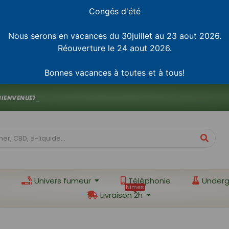
Congés d'été
Nous serons en vacances du 30juillet au 23 aout 2026.
Réouverture le 24 aout 2026.
Bonnes vacances à toutes et à tous!
B
I
E
N
V
E
N
U
E
1
0
"
)
_
Univers fumeur
Téléphonie
Underg
Nimes
Livraison 2h