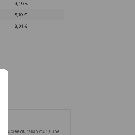
8,46
€
8,19
€
8,01
€
cheur.
 et sucrée du raisin mûr à une