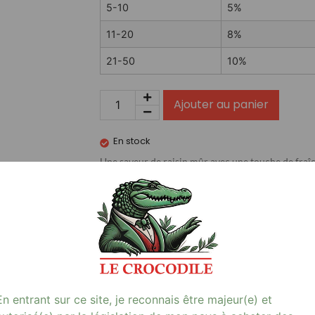
5-10
5%
11-20
8%
21-50
10%
Ajouter au panier
En stock
Une saveur de raisin mûr avec une touche de fraî
…
Avis (0)
En entrant sur ce site, je reconnais être majeur(e) et
0 mg/ml, une expérience gustative unique qui allie la saveur douce