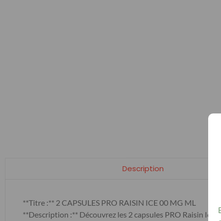
Description
**Titre :** 2 CAPSULES PRO RAISIN ICE 00 MG ML
**Description :** Découvrez les 2 capsules PRO Raisin Ice 0