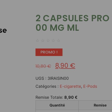
2 CAPSULES PRO 
00 MG ML
☆
☆
☆
☆
☆
PROMO !
8,90
€
10,80
€
UGS :
3IRAISIN00
Catégories :
E-cigarette
,
E-Pods
Remise Totale:
8,90
€
Quantité
Remise