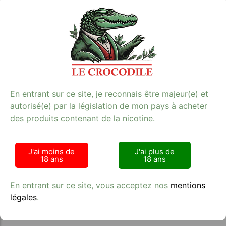
une e-cigarette de haute qualité offrant une expérience
de vapotage exceptionnelle. Avec une autonomie de
950 mAh, elle vous garantit 2400 puffs pour une
utilisation prolongée. Sa finition soft touch et ses 27
saveurs disponibles vous assurent un confort et une
variété incomparables. Parfait pour les amateurs de
tabac, ce modèle allie performance et plaisir. Retrouvez
ce produit sur notre site dédié à l’e-cigarette et profitez
d’une qualité supérieure à chaque bouffée.
**Mots-clés :** e-cigarette, tabac, qualité
En entrant sur ce site, je reconnais être majeur(e) et
**Lien :**
E-cigarette
autorisé(e) par la législation de mon pays à acheter
des produits contenant de la nicotine.
J'ai moins de
J'ai plus de
18 ans
18 ans
Avis clients
En entrant sur ce site, vous acceptez nos
mentions
légales
.