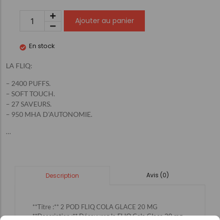
Ajouter au panier
En stock
LA FLIQ:
– 2400 PUFFS.
– SOFT TOUCH.
– 27 SAVEURS.
– 950 MHA D’AUTONOMIE.
…
Avis (0)
Description
**Titre :** 2 POD FLIQ COLA GLACE 20 MG
**Description :** Découvrez la FLIQ Cola Glace 20 mg,