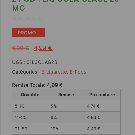
MG
☆
☆
☆
☆
☆
PROMO !
4,99
€
6,00
€
UGS :
01LCOLAG20
Catégories :
E-cigarette
,
E-Pods
Remise Totale:
4,99
€
Quantité
Remise
Prix unitaire
5-10
5%
4,74
€
11-20
8%
4,59
€
21-50
10%
4,49
€