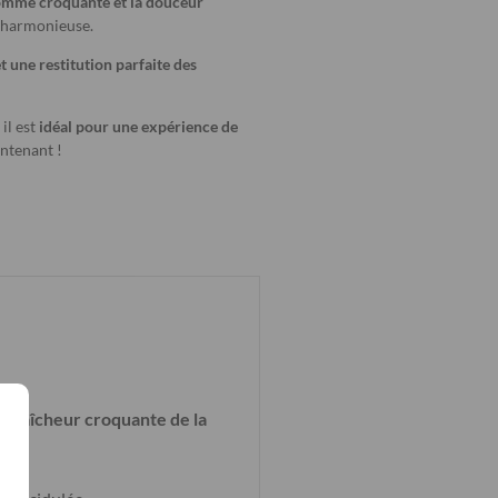
 pomme croquante et la douceur
t harmonieuse.
t une restitution parfaite des
, il est
idéal pour une expérience de
intenant !
la
fraîcheur croquante de la