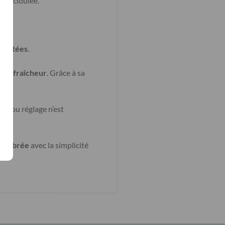
et acidulée.
fruitées
.
r et fraîcheur
. Grâce à sa
ge ou réglage n’est
quilibrée
avec la simplicité