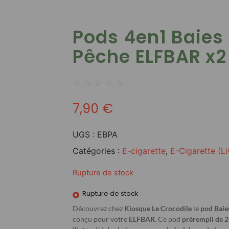
Pods 4en1 Baie
Pêche ELFBAR x2
☆
☆
☆
☆
☆
7,90
€
UGS :
EBPA
Catégories :
E-cigarette
,
E-Cigarette (L
Rupture de stock
Rupture de stock
Découvrez chez
Kiosque Le Crocodile
le
pod Bai
conçu pour votre
ELFBAR
. Ce pod
prérempli de 2