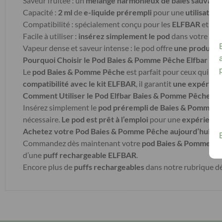
Saveur fruitée : un
mélange harmonieux de baies sauvage
Capacité :
2 ml
de
e-liquide prérempli
pour une
utilisation
Compatibilité : spécialement conçu pour les
ELFBAR
et les
Facile à utiliser :
insérez simplement le pod
dans votre
EL
Vapeur dense et saveur intense : le pod offre
une producti
Pourquoi Choisir le Pod Baies & Pomme Pêche Elfbar ?
Le
pod Baies & Pomme Pêche
est parfait pour ceux qui re
compatibilité avec le kit ELFBAR
, il garantit
une expérienc
Comment Utiliser le Pod Elfbar Baies & Pomme Pêche ?
Insérez simplement le
pod prérempli de Baies & Pomme 
nécessaire.
Le pod est prêt à l’emploi
pour une
expérience
Achetez votre Pod Baies & Pomme Pêche aujourd’hui
Commandez dès maintenant votre
pod Baies & Pomme P
d’une
puff rechargeable ELFBAR
.
Encore plus de
puffs rechargeables
dans notre rubrique dé