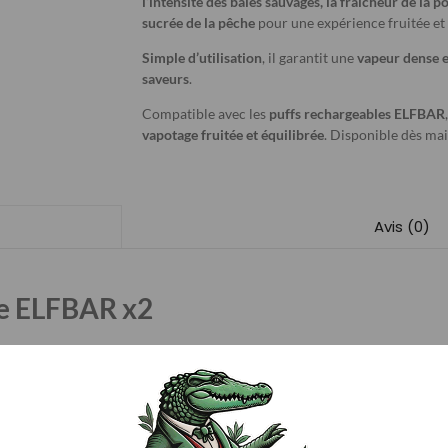
l’intensité des baies sauvages, la fraîcheur de la
sucrée de la pêche
pour une expérience fruitée e
Simple d’utilisation
, il garantit une
vapeur dense e
saveurs
.
Compatible avec les
puffs rechargeables ELFBAR
vapotage fruitée et équilibrée
. Disponible dès ma
Avis (0)
e ELFBAR x2
nçu pour votre
puff rechargeable ELFBAR
.
vapotage fruitée et gourmande
, associant la
douceur des baies
, 
quilibrée et savoureuse
.