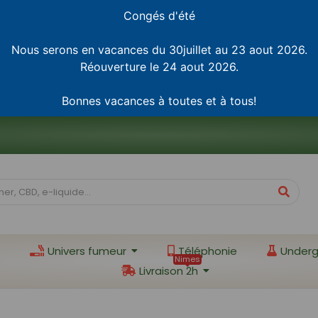
Congés d'été
Nous serons en vacances du 30juillet au 23 aout 2026.
Réouverture le 24 aout 2026.
Bonnes vacances à toutes et à tous!
Univers fumeur
Téléphonie
Underg
Nimes
Livraison 2h