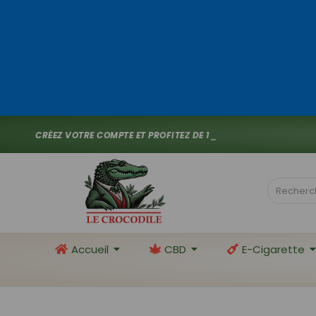
C
R
É
E
Z
V
O
T
R
E
C
O
M
P
T
E
E
T
P
R
O
F
I
T
E
Z
D
E
1
0
%
D
E
R
E
M
I
S
_
Accueil
CBD
E-Cigarette