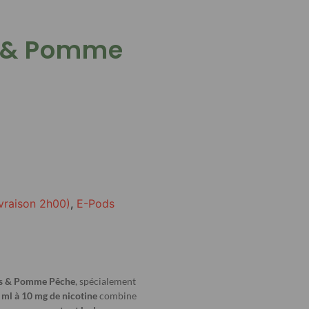
s & Pomme
ivraison 2h00)
,
E-Pods
es & Pomme Pêche
, spécialement
 ml à 10 mg de nicotine
combine