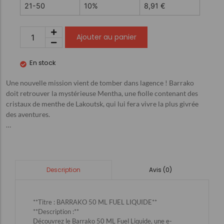
21-50
10%
8,91
€
Ajouter au panier
En stock
Une nouvelle mission vient de tomber dans lagence ! Barrako
doit retrouver la mystérieuse Mentha, une fiolle contenant des
cristaux de menthe de Lakoutsk, qui lui fera vivre la plus givrée
des aventures.
…
Avis (0)
Description
**Titre : BARRAKO 50 ML FUEL LIQUIDE**
**Description :**
Découvrez le Barrako 50 ML Fuel Liquide, une e-