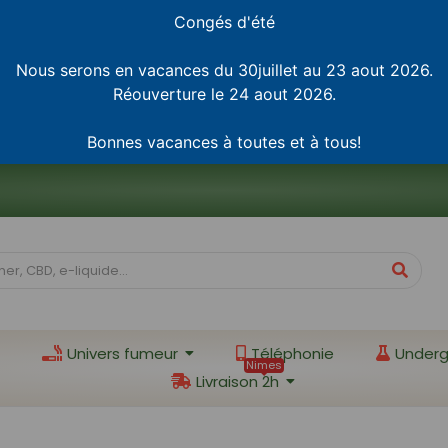
Congés d'été
Nous serons en vacances du 30juillet au 23 aout 2026.
Réouverture le 24 aout 2026.
Bonnes vacances à toutes et à tous!
Univers fumeur
Téléphonie
Underg
Nimes
Livraison 2h