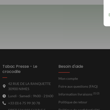
Tabac Presse - Le
Besoin d'aide
crocodile
Mon compte
42 RUE DE LA RANQUETTE
Foire aux questions (FAQ)
30900 NIMES
(1) (2)
Information livraisons
Lundi - Samedi : 9h00 - 21h00
Politique de retour
+33 (0) 6 75 99 30 78
Politique de confidentialité