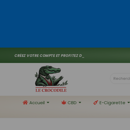
C
R
É
E
Z
V
O
T
R
E
C
O
M
P
T
E
E
T
P
R
O
F
I
T
E
Z
D
E
1
0
%
D
E
R
_
Accueil
CBD
E-Cigarette