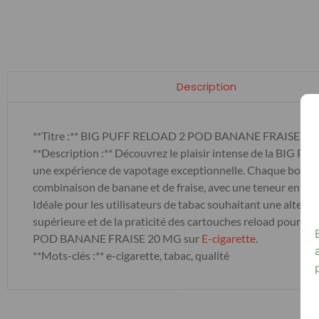
Description
**Titre :** BIG PUFF RELOAD 2 POD BANANE FRAISE 20
**Description :** Découvrez le plaisir intense de la BIG
une expérience de vapotage exceptionnelle. Chaque boîte co
combinaison de banane et de fraise, avec une teneur en nico
Idéale pour les utilisateurs de tabac souhaitant une alternat
supérieure et de la praticité des cartouches reload pour
POD BANANE FRAISE 20 MG sur
E-cigarette
.
**Mots-clés :** e-cigarette, tabac, qualité