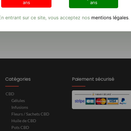
ans
ans
En entrant sur ce site, vous acceptez nos
mentions légales
.
Avis clients
Catégories
Paiement sécurisé
CBD
Gélules
Infusions
Fleurs / Sachets CBD
Huile de CBD
Pots CBD