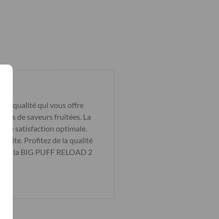
e qualité qui vous offre
eurs de saveurs fruitées. La
 une satisfaction optimale.
e site. Profitez de la qualité
tenant la BIG PUFF RELOAD 2