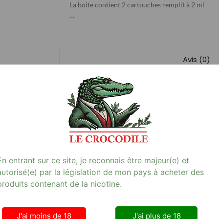
La boîte contient 2 cartouches remplit à 2 ml
…
Avis (0)
 MG
 PUFF RELOAD 2 POD BANANE FRAISE 20 MG, une e-cigarette de haut
ntient 2 cartouches pré-remplies de 2 ml, parfaites pour les amat
tine de 20 mg, vous garantit des sensations gustatives uniques et
ive savoureuse et efficace, cette e-cigarette est disponible sur notr
 une expérience de vapotage sans compromis. Découvrez dès main
En entrant sur ce site, je reconnais être majeur(e) et
autorisé(e) par la législation de mon pays à acheter des
produits contenant de la nicotine.
J'ai moins de 18
J'ai plus de 18