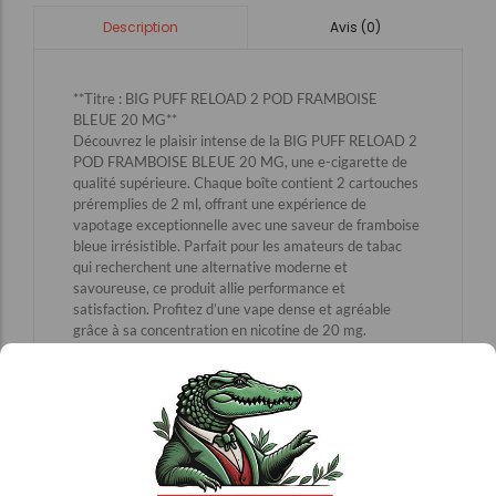
Avis (0)
Description
**Titre : BIG PUFF RELOAD 2 POD FRAMBOISE
BLEUE 20 MG**
Découvrez le plaisir intense de la BIG PUFF RELOAD 2
POD FRAMBOISE BLEUE 20 MG, une e-cigarette de
qualité supérieure. Chaque boîte contient 2 cartouches
préremplies de 2 ml, offrant une expérience de
vapotage exceptionnelle avec une saveur de framboise
bleue irrésistible. Parfait pour les amateurs de tabac
qui recherchent une alternative moderne et
savoureuse, ce produit allie performance et
satisfaction. Profitez d’une vape dense et agréable
grâce à sa concentration en nicotine de 20 mg.
Commandez dès maintenant sur notre site et explorez
notre gamme complète d’e-cigarettes pour une
expérience de vapotage inégalée.
E-cigarette
Mots-clés : e-cigarette, tabac, qualité