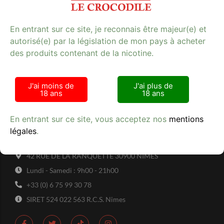
En entrant sur ce site, je reconnais être majeur(e) et
autorisé(e) par la législation de mon pays à acheter
des produits contenant de la nicotine.
Avis clients
J'ai moins de
J'ai plus de
18 ans
18 ans
En entrant sur ce site, vous acceptez nos
mentions
Tabac Presse - Le crocodile
légales
.
42 RUE DE LA RANQUETTE 30900 NIMES
Lundi - Samedi : 9h00 - 21h00
+33 (0) 6 75 99 30 78
SIRET 524 022 563 R.C.S. Nimes