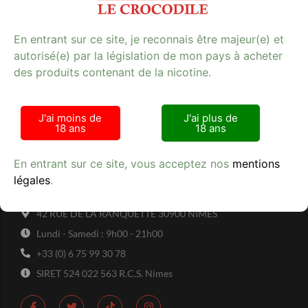
En entrant sur ce site, je reconnais être majeur(e) et
autorisé(e) par la législation de mon pays à acheter
des produits contenant de la nicotine.
Avis clients
J'ai moins de
J'ai plus de
18 ans
18 ans
En entrant sur ce site, vous acceptez nos
mentions
Tabac Presse - Le crocodile
légales
.
42 RUE DE LA RANQUETTE 30900 NIMES
Lundi - Samedi : 9h00 - 21h00
+33 (0) 6 75 99 30 78
SIRET 524 022 563 R.C.S. Nimes