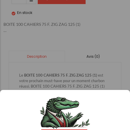
En stock
BOITE 100 CAHIERS 75 F. ZIG ZAG 125 (1)
…
Avis (0)
Description
Le
BOITE 100 CAHIERS 75 F. ZIG ZAG 125 (1)
est
votre prochain must-have pour un moment charbon
réussi. BOITE 100 CAHIERS 75 F. ZIG ZAG 125 (1)
…. Ce produit excelle par sa fiabilité et sa capacité à
répondre à vos attentes les plus élevées. Idéal pour les
amateurs de tabac, il allie praticité et excellence. Ne
passez pas à côté, achetez-le dès maintenant dans
notre tabac presse et profitez d’un briquet au top !