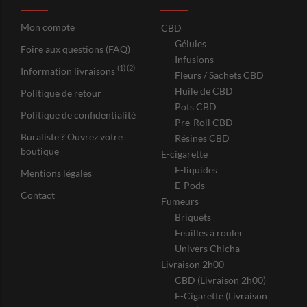
Mon compte
CBD
Gélules
Foire aux questions (FAQ)
Infusions
(1) (2)
Information livraisons
Fleurs / Sachets CBD
Huile de CBD
Politique de retour
Pots CBD
Politique de confidentialité
Pre-Roll CBD
Buraliste ? Ouvrez votre
Résines CBD
boutique
E-cigarette
E-liquides
Mentions légales
E-Pods
Contact
Fumeurs
Briquets
Feuilles à rouler
Univers Chicha
Livraison 2h00
CBD (Livraison 2h00)
E-Cigarette (Livraison