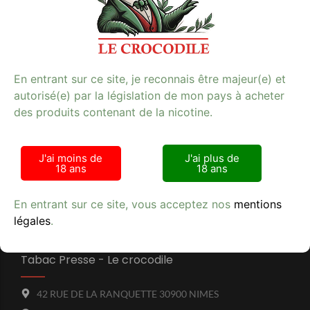
Boîte de 50 cahiers de 100 feuilles OCB X-PERT
En entrant sur ce site, je reconnais être majeur(e) et
autorisé(e) par la législation de mon pays à acheter
des produits contenant de la nicotine.
Avis clients
J'ai moins de
J'ai plus de
18 ans
18 ans
En entrant sur ce site, vous acceptez nos
mentions
légales
.
Tabac Presse - Le crocodile
42 RUE DE LA RANQUETTE 30900 NIMES