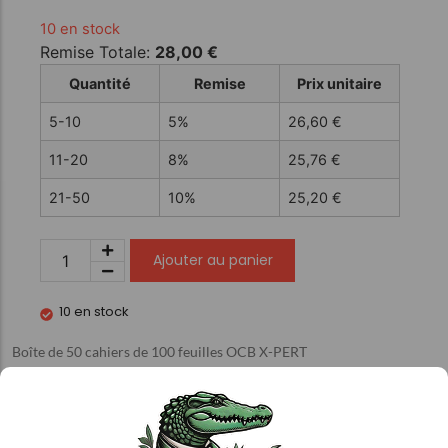
10 en stock
Remise Totale:
28,00
€
Quantité
Remise
Prix unitaire
5-10
5%
26,60
€
11-20
8%
25,76
€
21-50
10%
25,20
€
Ajouter au panier
10 en stock
Boîte de 50 cahiers de 100 feuilles OCB X-PERT
Avis (0)
Description