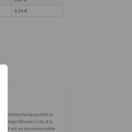
3,24
€
a recherche de qualité et
Son design Bloody Cute, à la
riquet est un incontournable