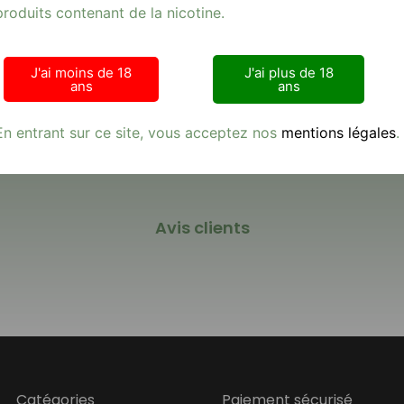
ttre sur la qualité. Faites votre choix dès maintenant et profitez 
produits contenant de la nicotine.
ité.
J'ai moins de 18
J'ai plus de 18
ans
ans
En entrant sur ce site, vous acceptez nos
mentions légales
.
Avis clients
Catégories
Paiement sécurisé