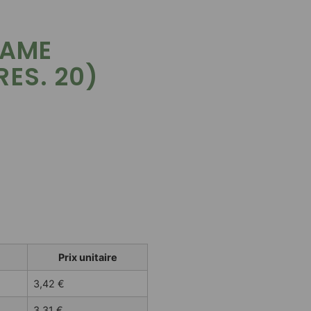
LAME
ES. 20)
Prix unitaire
3,42
€
3,31
€