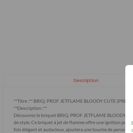
Description
**Titre :** BRIQ. PROF JETFLAME BLOODY CUTE (PRES. 
**Description :**
Découvrez le briquet BRIQ. PROF JETFLAME BLOODY CUTE, p
de style. Ce briquet à jet de flamme offre une ignition puiss
fois élégant et audacieux, ajoutera une touche de personna