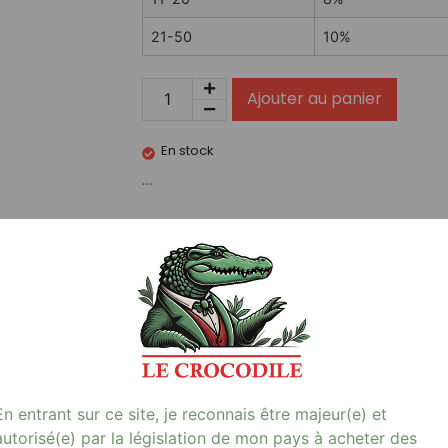
21-50
10%
Ajouter au panier
En stock
…
Avis (0)
20)
résenté en pack de 20, spécialement conçu pour les fumeurs à l
ante et fiable, parfaite pour allumer vos cigarettes en un instant. 
En entrant sur ce site, je reconnais être majeur(e) et
lité à votre quotidien. Disponible chez Kiosque Le Crocodile, ce b
autorisé(e) par la législation de mon pays à acheter des