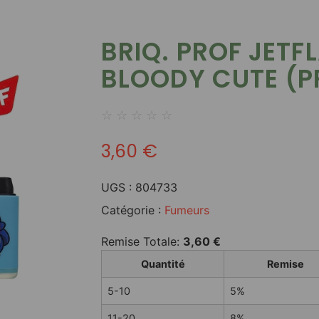
BRIQ. PROF JETF
BLOODY CUTE (PR
☆
☆
☆
☆
☆
3,60
€
UGS :
804733
Catégorie :
Fumeurs
Remise Totale:
3,60
€
Quantité
Remise
5-10
5%
11-20
8%