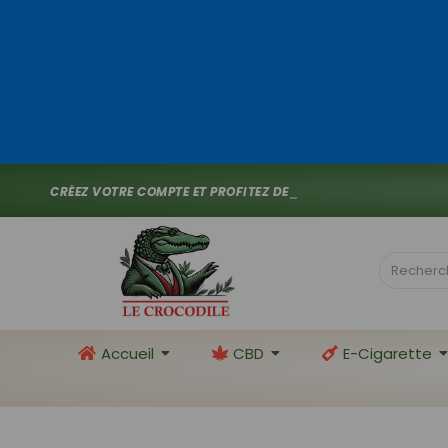
C
R
É
E
Z
V
O
T
R
E
C
O
M
P
T
E
E
T
P
R
O
F
I
T
E
Z
D
E
1
0
%
D
E
R
_
Accueil
CBD
E-Cigarette