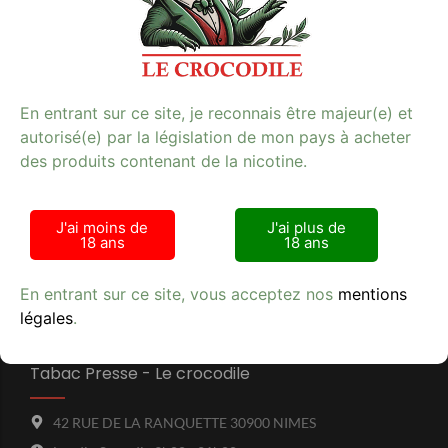
fumeurs sur notre site.
Fumeurs
Mots-clés : fumeurs, tabac, qualité.
En entrant sur ce site, je reconnais être majeur(e) et
autorisé(e) par la législation de mon pays à acheter
des produits contenant de la nicotine.
Avis clients
J'ai moins de
J'ai plus de
18 ans
18 ans
En entrant sur ce site, vous acceptez nos
mentions
légales
.
Tabac Presse - Le crocodile
42 RUE DE LA RANQUETTE 30900 NIMES