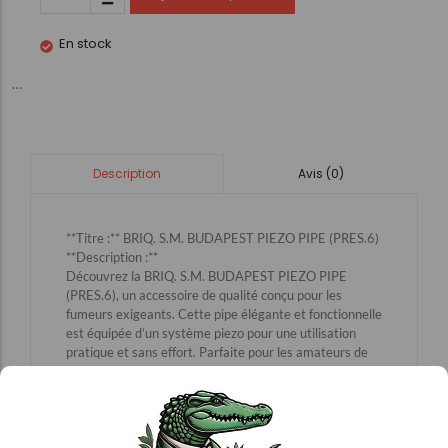
En stock
…
Avis (0)
Description
**Titre :** BRIQ. S.M. BUDAPEST PIEZO PIPE (PRES.6)
**Description :**
Découvrez la BRIQ. S.M. BUDAPEST PIEZO PIPE
(PRES.6), un accessoire de qualité conçu pour les
fumeurs exigeants. Cette pipe élégante et fonctionnelle
est équipée d’un système piezo pour une utilisation
pratique et sans effort. Parfaite pour les amateurs de
tabac, elle allie design moderne et performance
optimale. Profitez d’une expérience de fumage
agréable et contrôlée grâce à ce produit de haute
qualité. Retrouvez la BRIQ. S.M. BUDAPEST PIEZO
PIPE (PRES.6) dans notre catégorie dédiée aux