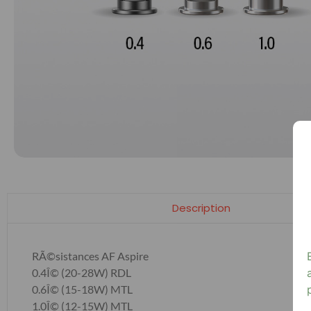
Description
RÃ©sistances AF Aspire
0.4Î© (20-28W) RDL
0.6Î© (15-18W) MTL
1.0Î© (12-15W) MTL