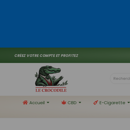
C
R
É
E
Z
V
O
T
R
E
C
O
M
P
T
E
E
T
P
R
O
F
I
T
E
Z
D
E
1
0
%
D
E
_
Accueil
CBD
E-Cigarette