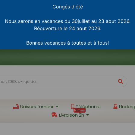
Congés d'été
Nous serons en vacances du 30juillet au 23 aout 2026.
Réouverture le 24 aout 2026.
Bonnes vacances à toutes et à tous!
Univers fumeur
Téléphonie
Underg
Nimes
Livraison 2h