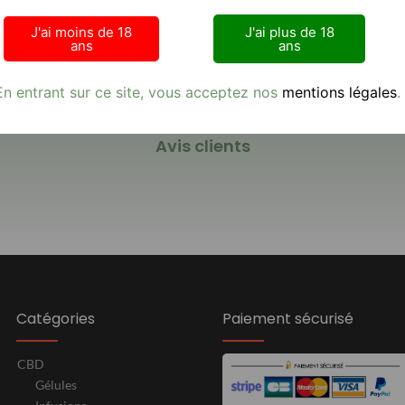
J'ai moins de 18
J'ai plus de 18
ans
ans
En entrant sur ce site, vous acceptez nos
mentions légales
.
Avis clients
Catégories
Paiement sécurisé
CBD
Gélules