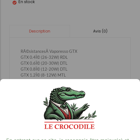
En stock
Avis (0)
Description
RÃ©sistancesÂ Vaporesso GTX
GTX 0.4Î© (26-32W) RDL
GTX 0.6Î© (20-30W) DTL
GTX 0.8Î© (12-20W) DTL
GTX 1.2Î© (8-12W) MTL
Compatible avec la sÃ©rie GTX, Gen Air, Luxe de
Vaporesso
Avis clients