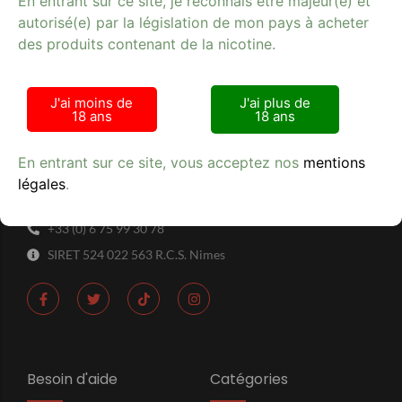
En entrant sur ce site, je reconnais être majeur(e) et
autorisé(e) par la législation de mon pays à acheter
des produits contenant de la nicotine.
J'ai moins de
J'ai plus de
18 ans
18 ans
Tabac Presse - Le crocodile
En entrant sur ce site, vous acceptez nos
mentions
42 RUE DE LA RANQUETTE 30900 NIMES
légales
.
Lundi - Samedi : 9h00 - 21h00
+33 (0) 6 75 99 30 78
SIRET 524 022 563 R.C.S. Nimes
Besoin d'aide
Catégories