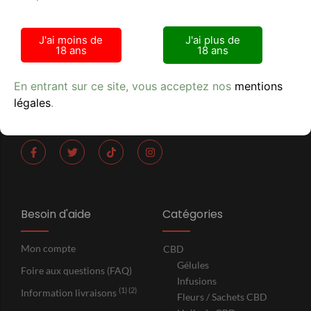
Tabac Presse - Le crocodile
J'ai moins de
J'ai plus de
18 ans
18 ans
42 RUE DE LA RANQUETTE 30900 NIMES
Lundi - Samedi : 9h00 - 21h00
En entrant sur ce site, vous acceptez nos
mentions
+33 (0) 6 75 99 30 78
légales
.
SIRET 524 022 563 R.C.S. Nimes
Besoin d'aide
Catégories
Mon compte
CBD
Gélules
Foire aux questions (FAQ)
Infusions
(1) (2)
Information livraisons
Fleurs / Sachets CBD