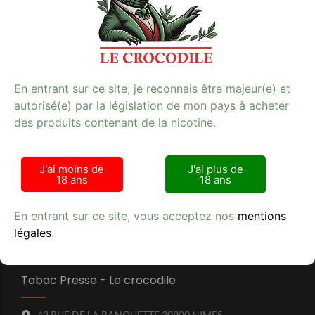
Il est inodore et dispose dune puissance de chauffe
accrue. Son taux de carbone élevé et son taux
dhumidité faible lui permettent de chauffer longtemps
et uni
…
En entrant sur ce site, je reconnais être majeur(e) et
autorisé(e) par la législation de mon pays à acheter
des produits contenant de la nicotine.
J'ai moins de
J'ai plus de
Avis clients
18 ans
18 ans
En entrant sur ce site, vous acceptez nos
mentions
légales
.
Tabac Presse - Le crocodile
42 RUE DE LA RANQUETTE 30900 NIMES