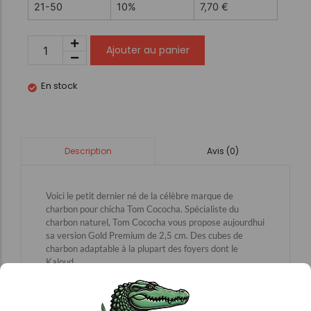
21-50
10%
7,70
€
Ajouter au panier
En stock
Avis (0)
Description
Voici le petit dernier né de la célèbre marque de
charbon pour chicha Tom Cococha. Spécialiste du
charbon naturel, Tom Cococha vous propose aujourdhui
sa version Gold Premium de 2,5 cm. Des cubes de
charbon adaptable à la plupart des foyers dont le
Kaloud.
Charbon Naturel Tom Cococha GOLD: Boite de 1KG
Ce charbon Premium est 100% NATUREL. Il est
fabriqué en Indonésie à partir décorce de noix de coco.