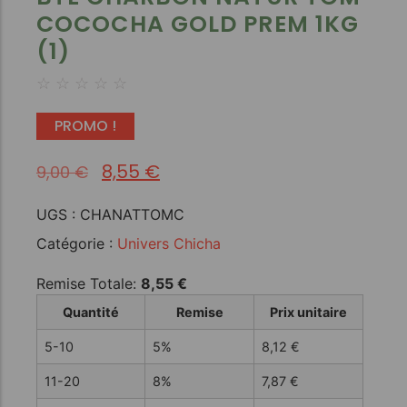
COCOCHA GOLD PREM 1KG
(1)
☆
☆
☆
☆
☆
PROMO !
8,55
€
9,00
€
UGS :
CHANATTOMC
Catégorie :
Univers Chicha
Remise Totale:
8,55
€
Quantité
Remise
Prix unitaire
5-10
5%
8,12
€
11-20
8%
7,87
€