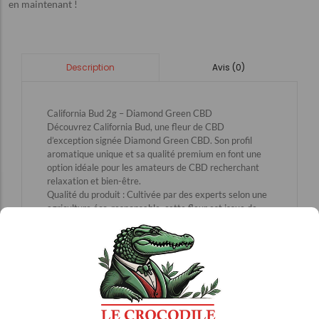
en maintenant !
Avis (0)
Description
California Bud 2g – Diamond Green CBD
Découvrez California Bud, une fleur de CBD
d’exception signée Diamond Green CBD. Son profil
aromatique unique et sa qualité premium en font une
option idéale pour les amateurs de CBD recherchant
relaxation et bien-être.
Qualité du produit : Cultivée par des experts selon une
agriculture éco-responsable, cette fleur est issue de
plants soigneusement sélectionnés.
Aspect visuel unique : Des teintes rouges et violettes
qui témoignent d’une génétique exceptionnelle.
Arômes gourmands : Une fragrance sucrée mêlant des
notes de pêche et de fraise, idéale pour les amateurs de
saveurs fruitées.
Teneur en CBD : Environ 15 % de CBD, offrant des
effets notables sans effet psychotrope.