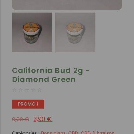
California Bud 2g -
Diamond Green
☆
☆
☆
☆
☆
PROMO !
3,90
€
9,90
€
Catégories :
Bons plans
,
CBD
,
CBD (Livraison