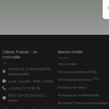
Tabac Presse - Le
Besoin d'aide
crocodile
Mon compte
42 RUE DE LA RANQUETTE
Foire aux questions (FAQ)
30900 NIMES
(1) (2)
Information livraisons
Lundi - Samedi : 9h00 - 21h00
Politique de retour
+33 (0) 6 75 99 30 78
Politique de confidentialité
SIRET 524 022 563 R.C.S.
Nimes
Buraliste ? Ouvrez votre boutique