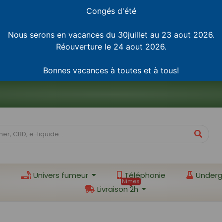
Congés d'été
Nous serons en vacances du 30juillet au 23 aout 2026.
Réouverture le 24 aout 2026.
Bonnes vacances à toutes et à tous!
Univers fumeur
Téléphonie
Underg
Nimes
Livraison 2h