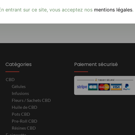
Avis clients
En entrant sur ce site, vous acceptez nos
mentions légales
.
Catégories
Paiement sécurisé
CBD
Gélules
Infusions
Fleurs / Sachets CBD
Huile de CBD
Pots CBD
Pre-Roll CBD
Résines CBD
E-cigarette