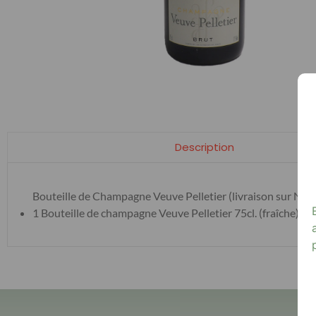
Description
Bouteille de Champagne Veuve Pelletier (livraison sur Nime
1 Bouteille de champagne Veuve Pelletier 75cl. (fraîche) 