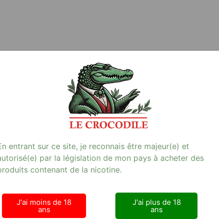
Avis (0)
s en 2h00 (1) :
En entrant sur ce site, je reconnais être majeur(e) et
pour un évènement improvisé
autorisé(e) par la législation de mon pays à acheter des
produits contenant de la nicotine.
J'ai moins de 18
J'ai plus de 18
ans
ans