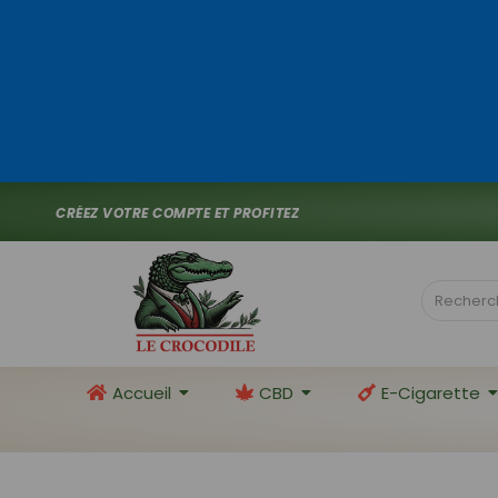
C
R
É
E
Z
V
O
T
R
E
C
O
M
P
T
E
E
T
P
R
O
F
I
T
E
Z
D
E
1
0
%
D
_
Accueil
CBD
E-Cigarette