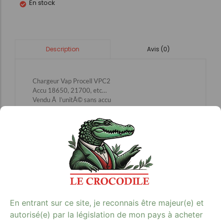
En stock
Avis (0)
Description
Chargeur Vap Procell VPC2
Accu 18650, 21700, etc…
Vendu Ã l’unitÃ© sans accu
Avis clients
En entrant sur ce site, je reconnais être majeur(e) et
autorisé(e) par la législation de mon pays à acheter