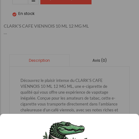
En stock
CLARK’S CAFE VIENNOIS 10 ML 12 MG ML
…
Avis (0)
Description
Découvrez le plaisir intense du CLARK’S CAFE
VIENNOIS 10 ML 12 MG ML, une e-cigarette de
qualité qui vous offre une expérience de vapotage
inégalée. Conçue pour les amateurs de tabac, cette e-
cigarette vous transporte directement dans l’ambiance
chaleureuse d’un café viennois, avec ses notes riches et
savoureuses. Parfaitement dosée à 12 mg/ml, elle
assure une satisfaction immédiate tout en respectant
votre besoin de qualité. Que vous soyez un débutant ou
un vapoteur confirmé, ce produit est idéal pour