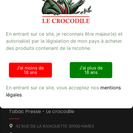
savourer chaque instant. Pour explorer davantage
notre gamme de produits, visitez notre catégorie
E-
cigarette
et trouvez celui qui correspond à vos
attentes.
En entrant sur ce site, je reconnais être majeur(e) et
autorisé(e) par la législation de mon pays à acheter
des produits contenant de la nicotine.
Avis clients
J'ai moins de
J'ai plus de
18 ans
18 ans
En entrant sur ce site, vous acceptez nos
mentions
légales
.
Tabac Presse - Le crocodile
42 RUE DE LA RANQUETTE 30900 NIMES