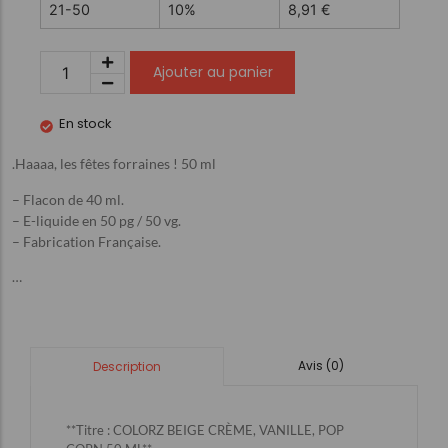
21-50
10%
8,91
€
Ajouter au panier
En stock
.Haaaa, les fêtes forraines ! 50 ml
– Flacon de 40 ml.
– E-liquide en 50 pg / 50 vg.
– Fabrication Française.
…
Avis (0)
Description
**Titre : COLORZ BEIGE CRÈME, VANILLE, POP