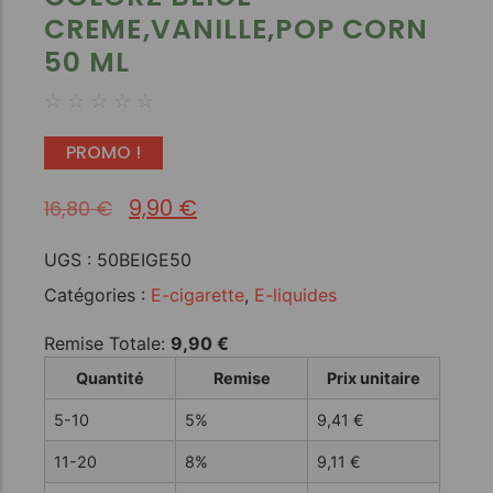
CREME,VANILLE,POP CORN
50 ML
☆
☆
☆
☆
☆
PROMO !
9,90
€
16,80
€
UGS :
50BEIGE50
Catégories :
E-cigarette
,
E-liquides
Remise Totale:
9,90
€
Quantité
Remise
Prix unitaire
5-10
5%
9,41
€
11-20
8%
9,11
€