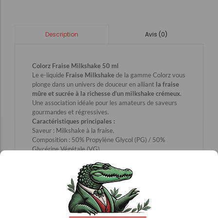
Avis (0)
Description
Colorz Fraise Milkshake 50 ml
Le e-liquide
Fraise Milkshake
de la gamme Colorz vous
plonge dans un univers de douceur en alliant
la fraise
mûre et sucrée à la richesse d’un milkshake crémeux
.
Une association idéale pour les amateurs de saveurs
gourmandes et régressives.
Caractéristiques principales :
Saveur : Milkshake à la fraise.
Composition : 50% Propylène Glycol (PG) / 50%
Glycérine Végétale (VG).
Contenance : 50 ml.
Taux de nicotine : 0 mg (ajout possible de boosters).
Origine : Fabriqué en France.
Description détaillée :
Savourez une
vape douce et onctueuse
avec
Fraise
Milkshake – Colorz
. Ce e-liquide recrée fidèlement la
saveur d’un délicieux
milkshake à la fraise
, combinant