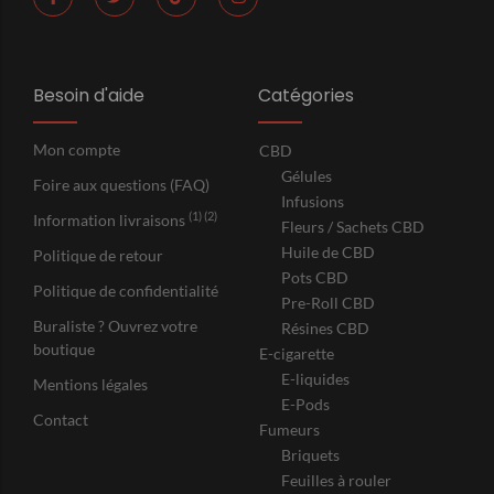
Besoin d'aide
Catégories
Mon compte
CBD
Gélules
Foire aux questions (FAQ)
Infusions
(1) (2)
Information livraisons
Fleurs / Sachets CBD
Huile de CBD
Politique de retour
Pots CBD
Politique de confidentialité
Pre-Roll CBD
Buraliste ? Ouvrez votre
Résines CBD
boutique
E-cigarette
E-liquides
Mentions légales
E-Pods
Contact
Fumeurs
Briquets
Feuilles à rouler