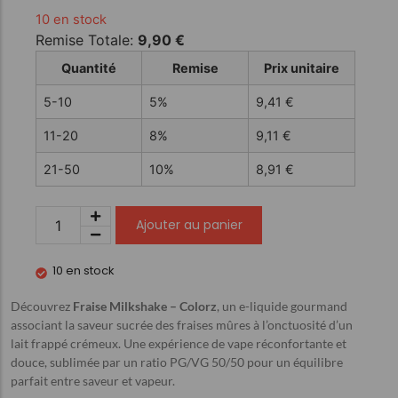
10 en stock
Remise Totale:
9,90
€
Quantité
Remise
Prix unitaire
5-10
5%
9,41
€
11-20
8%
9,11
€
21-50
10%
8,91
€
Ajouter au panier
10 en stock
Découvrez
Fraise Milkshake – Colorz
, un e-liquide gourmand
associant la saveur sucrée des fraises mûres à l’onctuosité d’un
lait frappé crémeux. Une expérience de vape réconfortante et
douce, sublimée par un ratio PG/VG 50/50 pour un équilibre
parfait entre saveur et vapeur.