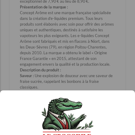
exceptionnel de 7,90 € au lieu de 8,90 €.​
Présentation de la marque :
Concept Arôme est une marque française spécialisée
dans la création d’e-liquides premium. Tous leurs
produits sont élaborés avec soin pour offrir des arômes
uniques et authentiques, destinés à satisfaire les
vapoteurs les plus exigeants. Les e-liquides Concept
Arôme sont fabriqués et mis en flacons à Niort, dans
les Deux-Sèvres (79), en région Poitou-Charentes,
depuis 2010. La marque a obtenu le label « Origine
France Garantie » en 2015, attestant de son
engagement envers la qualité et la production locale. ​
Description du produit :
Saveur :
Une explosion de douceur avec une saveur de
fraise sucrée, rappelant les bonbons à la fraise
classiques.​
Composition :
80% Mono Propylène Glycol Végétal (MPGV) : Assure
une excellente restitution des saveurs et un hit en
gorge prononcé.​
20% Glycérine Végétale (GV) : Garantit une production
de vapeur dense et onctueuse.​
Nicotine Végétale :
Disponible en plusieurs dosages
pour s’adapter à vos besoins.​