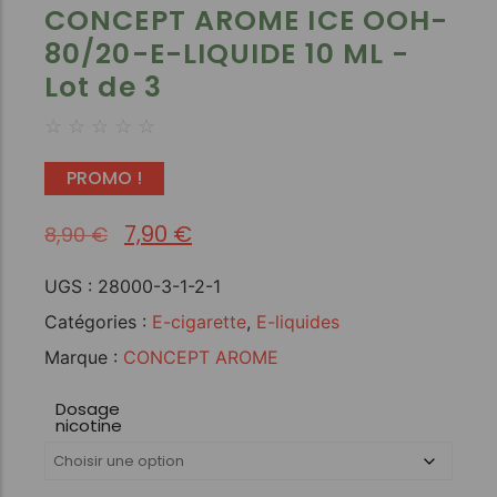
CONCEPT AROME ICE OOH-
80/20-E-LIQUIDE 10 ML -
Lot de 3
☆
☆
☆
☆
☆
PROMO !
7,90
€
8,90
€
UGS :
28000-3-1-2-1
Catégories :
E-cigarette
,
E-liquides
Marque :
CONCEPT AROME
Dosage
nicotine