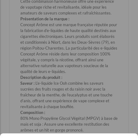
Cette combinaison harmonieuse offre une expérience
de vapotage riche et revitalisante, idéale pour les
amateurs de saveurs complexes et rafraîchissantes.​
Présentation de la marque :
Concept Arôme est une marque française réputée pour
la fabrication d’e-liquides de haute qualité destinés aux
cigarettes électroniques. Leurs produits sont élaborés
et conditionnés à Niort, dans les Deux-Sèvres (79), en
région Poitou-Charentes. La particularité des e-liquides
Concept Arôme réside dans leur composition 100%
végétale, y compris la nicotine, offrant ainsi une
alternative naturelle aux vapoteurs soucieux de la
qualité de leurs e-liquides.​
Description du produit :
Saveur :
L’e-liquide Ice Ooh combine les saveurs
sucrées des fruits rouges et du raisin noir avec la
fraîcheur de la menthe, de l’eucalyptus et une touche
d’anis, offrant une expérience de vape complexe et
revitalisante à chaque bouffée.​
Composition :
80% Mono Propylène Glycol Végétal (MPGV) à base de
maïs et soja : Assure une excellente restitution des
arômes et un hit en gorge prononcé.​
20% Glycérine Végétale (GV) biologique : Garantit une