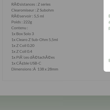
RÃ©sistances : Z series
Clearomiseur : Z Subohm
RÃ©servoir : 5,5 ml
Poids : 222g
Contenu :
1x Box Solo 3
1x Clearo Z Sub-Ohm 5,5ml
1x Z Coil 0.20
1x Z Coil 0.4
1x PiÃ¨ces dÃ©tachÃ©es
1x CÃ¢ble USB-C
Dimensions :Â 138 x 28mm