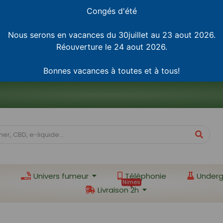
Congés d'été
Nous serons en vacances du 30juillet au 23 aout 2026.
Réouverture le 24 aout 2026.
Bonnes vacances à toutes et à tous!
Univers fumeur
Téléphonie
Underg
Nimes
Livraison 2h