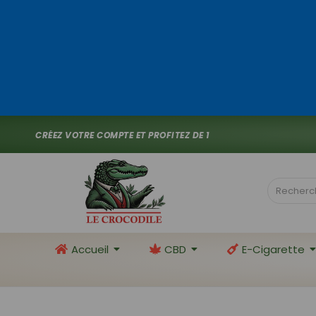
C
R
É
E
Z
V
O
T
R
E
C
O
M
P
T
E
E
T
P
R
O
F
I
T
E
Z
D
E
1
0
%
D
E
R
E
M
I
S
_
Accueil
CBD
E-Cigarette