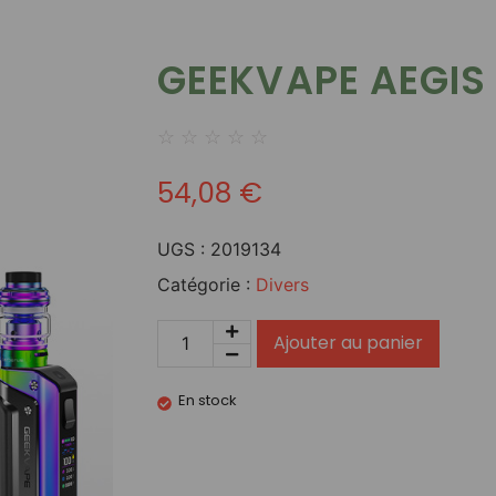
GEEKVAPE AEGIS
☆
☆
☆
☆
☆
54,08
€
UGS :
2019134
Catégorie :
Divers
Ajouter au panier
En stock