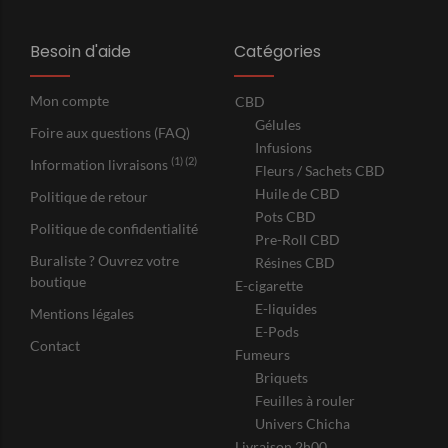
Besoin d'aide
Catégories
Mon compte
CBD
Gélules
Foire aux questions (FAQ)
Infusions
(1) (2)
Information livraisons
Fleurs / Sachets CBD
Huile de CBD
Politique de retour
Pots CBD
Politique de confidentialité
Pre-Roll CBD
Buraliste ? Ouvrez votre
Résines CBD
boutique
E-cigarette
E-liquides
Mentions légales
E-Pods
Contact
Fumeurs
Briquets
Feuilles à rouler
Univers Chicha
Livraison 2h00