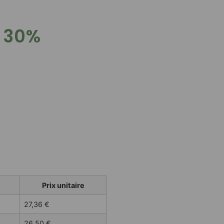
D 30%
Prix unitaire
27,36
€
26,50
€