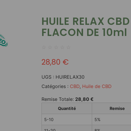
HUILE RELAX CB
FLACON DE 10ml
☆
☆
☆
☆
☆
28,80
€
UGS :
HUIRELAX30
Catégories :
CBD
,
Huile de CBD
Remise Totale:
28,80
€
Quantité
Remise
5-10
5%
11-20
8%