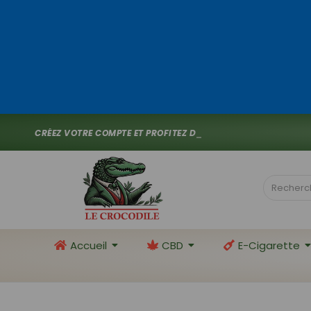
C
R
É
E
Z
V
O
T
R
E
C
O
M
P
T
E
E
T
P
R
O
F
I
T
E
Z
D
E
1
0
%
D
E
_
Accueil
CBD
E-Cigarette