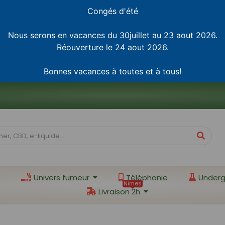
Congés d'été
Nous serons en vacances du 30juillet au 23 aout 2026.
Réouverture le 24 aout 2026.
Bonnes vacances à toutes et à tous!
Univers fumeur
Téléphonie
Underg
Nimes
Livraison 2h