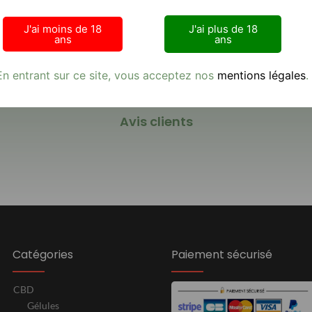
n savoir plus sur nos produits CBD, visitez notre page dédiée :
CBD
J'ai moins de 18
J'ai plus de 18
ans
ans
En entrant sur ce site, vous acceptez nos
mentions légales
.
Avis clients
Catégories
Paiement sécurisé
CBD
Gélules