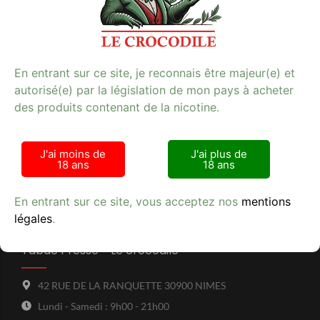
Découvrez notre sélection d’e-cigarettes
.
**Mots-clés :** e-cigarette, tabac, qualité
En entrant sur ce site, je reconnais être majeur(e) et
autorisé(e) par la législation de mon pays à acheter
des produits contenant de la nicotine.
Avis clients
J'ai moins de
J'ai plus de
18 ans
18 ans
En entrant sur ce site, vous acceptez nos
mentions
légales
.
Tabac Presse - Le crocodile
42 RUE DE LA RANQUETTE 30900 NIMES
Lundi - Samedi : 9h00 - 21h00