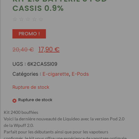
CASSIS 0.9%
☆
☆
☆
☆
☆
PROMO !
17,90
€
20,40
€
UGS :
6K2CASSI09
Catégories :
E-cigarette
,
E-Pods
Rupture de stock
Rupture de stock
Kit 2400 bouffées
Voici la dernière nouveauté de Liquideo avec la version Pod 2.0
de la Wpuff 2.0.
Parfait pour les débutants ainsi que pour les vapoteurs
confirmés, le kit vous offre une expérience de vapotage optimale