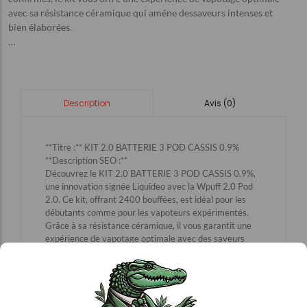
avec sa résistance céramique qui améne dessaveurs intenses et
bien élaborées.
…
Avis (0)
Description
**Titre :** KIT 2.0 BATTERIE 3 POD CASSIS 0.9%
**Description SEO :**
Découvrez le KIT 2.0 BATTERIE 3 POD CASSIS 0.9%,
une innovation signée Liquideo avec la Wpuff 2.0 Pod
2.0. Ce kit, offrant 2400 bouffées, est idéal pour les
débutants comme pour les vapoteurs expérimentés.
Grâce à sa résistance céramique, il vous garantit une
expérience de vapotage optimale avec des saveurs
intenses et bien élaborées. Parfait pour ceux qui
recherchent qualité et performance, ce kit est
disponible sur notre site. Explorez notre gamme
complète d’e-cigarettes et profitez d’une qualité
supérieure pour un plaisir de vapotage sans compromis.