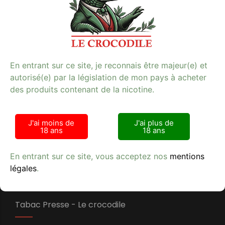
e-cigarette de qualité et découvrez une nouvelle
dimension de vapotage avec le goût unique de myrtille
grenade.
E-cigarette
**Mots-clés:** e-cigarette, tabac, qualité
En entrant sur ce site, je reconnais être majeur(e) et
autorisé(e) par la législation de mon pays à acheter
des produits contenant de la nicotine.
J'ai moins de
J'ai plus de
Avis clients
18 ans
18 ans
En entrant sur ce site, vous acceptez nos
mentions
légales
.
Tabac Presse - Le crocodile