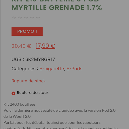
MYRTILLE GRENADE 1.7%
☆
☆
☆
☆
☆
PROMO !
17,90
€
20,40
€
UGS :
6K2MYRGR17
Catégories :
E-cigarette
,
E-Pods
Rupture de stock
Rupture de stock
Kit 2400 bouffées
Voici la dernière nouveauté de Liquideo avec la version Pod 2.0
de la Wpuff 2.0.
Parfait pour les débutants ainsi que pour les vapoteurs
confirmés, le kit vous offre une expérience de vapotage optimale