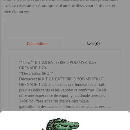
avec sa résistance céramique qui améne dessaveurs intenses et
bien élaborées.
…
Avis (0)
Description
**Titre:** KIT 2.0 BATTERIE 3 POD MYRTILLE
GRENADE 1.7%
**Description SEO:**
Découvrez le KIT 2.0 BATTERIE 3 POD MYRTILLE
GRENADE 1.7% de Liquideo, une innovation parfaite
pour les débutants et les vapoteurs confirmés. Ce kit
offre une expérience de vapotage optimale avec ses
2400 bouffées et sa résistance céramique,
garantissant des saveurs intenses et bien élaborées. La
version Pod 2.0 de la Wpuff 2.0 est conçue pour vous
offrir une qualité supérieure à chaque inhalation. Parfait
pour les amateurs de tabac, ce kit est disponible chez
Kiosque Le Crocodile. Profitez dès maintenant de cette