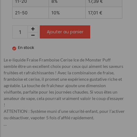
11-20
8%
17,39
€
21-50
10%
17,01
€
Ajouter au panier
En stock
Le e-liquide Fraise Framboise Cerise Ice de Monster Puff
semble être un excellent choix pour ceux qui aiment les saveurs
fruitées et rafraîchissantes ! Avec la combinaison de fraise,
framboise et cerise, il promet une expérience gustative riche et
agréable. La touche de fraîcheur ajoute une dimension
vivifiante, parfaite pour les journées chaudes. Si vous êtes un
amateur de vape, cela pourrait vraiment valoir le coup d’essayer
!
ATTENTION : Systéme muni d’une sécurité enfant, pour l’activer
ou désactiver, vapoter 5 fois d’affilé rapidement.
…