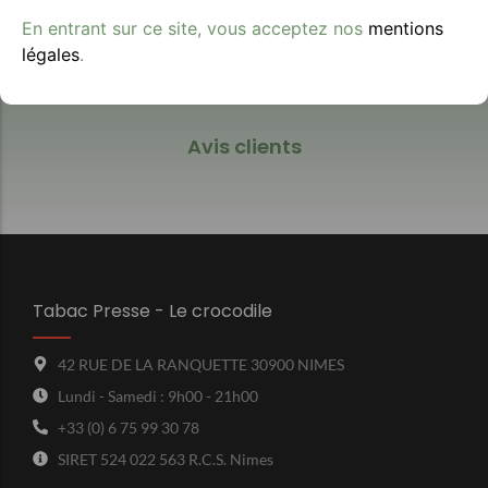
En entrant sur ce site, vous acceptez nos
mentions
légales
.
Avis clients
Tabac Presse - Le crocodile
42 RUE DE LA RANQUETTE 30900 NIMES
Lundi - Samedi : 9h00 - 21h00
+33 (0) 6 75 99 30 78
SIRET 524 022 563 R.C.S. Nimes