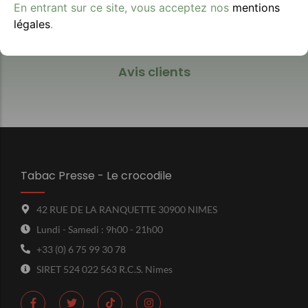
En entrant sur ce site, vous acceptez nos
mentions
légales
.
Avis clients
Tabac Presse - Le crocodile
42 RUE DE LA RANQUETTE 30900 NIMES
Lundi - Samedi : 9h00 - 21h00
+33 (0) 6 75 99 30 78
SIRET 524 022 563 R.C.S. Nimes