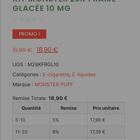
GLACÉE 10 MG
☆
☆
☆
☆
☆
PROMO !
18,90
€
19,90
€
UGS :
M28KFRGL10
Catégories :
E-cigarette
,
E-liquides
Marque :
MONSTER PUFF
Remise Totale:
18,90
€
Quantité
Remise
Prix unitaire
5-10
5%
17,96
€
11-20
8%
17,39
€